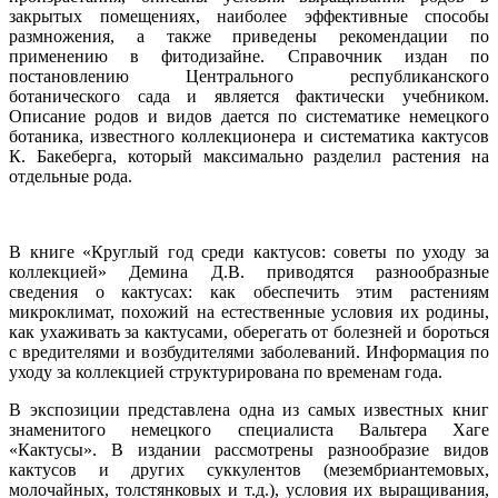
закрытых помещениях, наиболее эффективные способы
размножения, а также приведены рекомендации по
применению в фитодизайне. Справочник издан по
постановлению Центрального республиканского
ботанического сада и является фактически учебником.
Описание родов и видов дается по систематике немецкого
ботаника, известного коллекционера и систематика кактусов
К. Бакеберга, который максимально разделил растения на
отдельные рода.
В книге «Круглый год среди кактусов: советы по уходу за
коллекцией» Демина Д.В. приводятся разнообразные
сведения о кактусах: как обеспечить этим растениям
микроклимат, похожий на естественные условия их родины,
как ухаживать за кактусами, оберегать от болезней и бороться
с вредителями и возбудителями заболеваний. Информация по
уходу за коллекцией структурирована по временам года.
В экспозиции представлена одна из самых известных книг
знаменитого немецкого специалиста Вальтера Хаге
«Кактусы». В издании рассмотрены разнообразие видов
кактусов и других суккулентов (мезембриантемовых,
молочайных, толстянковых и т.д.), условия их выращивания,