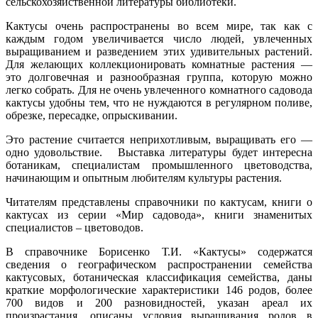
сельскохозяйственной литературы библиотеки.
Кактусы очень распространены во всем мире, так как с
каждым годом увеличивается число людей, увлеченных
выращиванием и разведением этих удивительных растений.
Для желающих коллекционировать комнатные растения —
это долговечная и разнообразная группа, которую можно
легко собрать. Для не очень увлеченного комнатного садовода
кактусы удобны тем, что не нуждаются в регулярном поливе,
обрезке, пересадке, опрыскивании.
Это растение считается неприхотливым, выращивать его —
одно удовольствие. Выставка литературы будет интересна
ботаникам, специалистам промышленного цветоводства,
начинающим и опытным любителям культуры растения.
Читателям представлены справочники по кактусам, книги о
кактусах из серии «Мир садовода», книги знаменитых
специалистов – цветоводов.
В справочнике Борисенко Т.И. «Кактусы» содержатся
сведения о географическом распространении семейства
кактусовых, ботаническая классификация семейства, даны
краткие морфологические характеристики 146 родов, более
700 видов и 200 разновидностей, указан ареал их
произрастания, описаны условия выращивания родов в