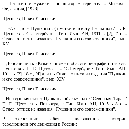
Пушкин и мужики : по неизд. материалам. - Москва :
Федерация, [1928]
Щеголев, Павел Елисеевич.
«Акафист» Пушкина : (заметки к тексту Пушкина) / П. Е.
Щеголев. - С.-Петербург : Тип. Имп. АН, 1911. - [2], 7 с. -
Отдел. оттиск из издания "Пушкин и его современники", вып.
XV.
Щеголев, Павел Елисеевич.
Дополнения к «Разысканиям» в области биографии и текста
Пушкина / П. Е. Щеголев. - С.-Петербург : Тип. Имп. АН,
1911. - [2], 18 с., [4] л. ил. - Отдел. оттиск из издания "Пушкин
и его современники", вып. XIV
Щеголев, Павел Елисеевич.
Неизданная статья Пушкина об альманахе "Северная Лира" /
П. Е. Щеголев. - Петроград : Тип. Имп. АН, 1915. - 8 с. -
Отдел. оттиск из издания "Пушкин и его современники".
В экспозиции работы, посвященные истории
революционного движения в России: