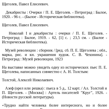
Щеголев, Павел Елисеевич.
Декабристы : Очерки / П. Е. Щеголев. - Петроград : Былое,
1920. - 96 с. - (Былое - Историческая библиотека).
Щеголев, Павел Елисеевич.
Николай I и декабристы : очерки / П. Е. Щеголев. -
Петроград : Былое, 1919. - 62, [1] с. ; 23,5 см. - (Былое -
Историческая библиотека).
Музей революции : сборник / [ред. сб. П. Е. Щеголева ; обл.,
марка, рис. и кн. украшения худож. С. В. Чехонина]. -
Петроград : Музей революции, 1923
На выставке можно увидеть одну из исторических пьес П. Е.
Щеголева, написанных совместно с А. Н. Толстым:
Толстой, Алексей Николаевич.
Азеф (орел или решка) : пьеса в 5 д., 12 карт. / Ал. Толстой и
П. Щеголев. - [Москва] : Артель писателей "Круг", 1926. -
(Новости русской литературы).
«Трудно найти человека более интересного, но и более