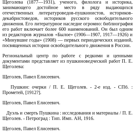
Щеголева (1877—1931), ученого, филолога и историка,
занимающего достойное место в ряду выдающихся
отечественных литературоведов-пушкинистов, историков-
декабристоведов, историков русского освободительного
движения. Его литературное наследие огромно: библиография
его работ включает более 600 наименований. Он был одним
из редакторов журналов «Былое» (1906—1907, 1917—1926) и
«Минувшие годы» (1908) — первых периодических изданий,
посвященных истории освободительного движения в России.
Региональный центр по работе с редкими и ценными
документами представляет из пушкиноведческий работ П. Е.
Щеголева:
Щеголев, Павел Елисеевич.
Пушкин: очерки / П. Е. Щеголев. - 2-е изд. - СПб. :
Прометей, [1912?].
Щеголев, Павел Елисеевич.
Дуэль и смерть Пушкина : исследования и материалы / П. Е.
Щеголев. - Петроград : Тип. Имп. АН, 1916.
Щеголев, Павел Елисеевич.