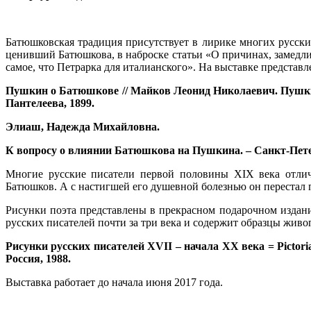
Батюшковская традиция присутствует в лирике многих русски
ценивший Батюшкова, в наброске статьи «О причинах, замедли
самое, что Петрарка для италианского». На выставке представл
Пушкин о Батюшкове // Майков Леонид Николаевич. Пушкин :
Пантелеева, 1899.
Элиаш, Надежда Михайловна.
К вопросу о влиянии Батюшкова на Пушкина. – Санкт-Пете
Многие русские писатели первой половины XIX века отлич
Батюшков. А с настигшей его душевной болезнью он перестал п
Рисунки поэта представлены в прекрасном подарочном издани
русских писателей почти за три века и содержит образцы живо
Рисунки русских писателей XVII – начала XX века = Pictorial s
Россия, 1988.
Выставка работает до начала июня 2017 года.