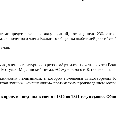
тами представляет выставку изданий, посвященную 230-летию
амас», почетного члена Вольного общества любителей российской
атуры.
чик, член литературного кружка «Арзамас», почетный член Вол
А. Бестужев-Марлинский писал: «С Жуковского и Батюшкова начи
 книжным памятником, в котором помещены стихотворения К.
считал лучшим, «сильнейшим» поэтическим произведением Батю
в прозе, вышедших в свет от 1816 по 1821 год, изданное Обще