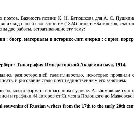
х поэтов. Важность поэзии К. Н. Батюшкова для А. С. Пушкина
вших ход нашей словесности» (1824) пишет: «Батюшков, счастл
ены две работы, затрагивающие эту тему:
 биогр. материалы и историко-лит. очерки : с прил. портр.
рбург : Типография Императорской Академии наук, 1914.
ались разносторонней талантливостью, некоторые проявили 
исать, и рисование стало почти единственным его занятием.
и большого формата в красочном футляре. Альбом является пр
писи и графики 44 авторов от Симеона Полоцкого до Маяковског
ouvenirs of Russian writers from the 17th to the early 20th cent