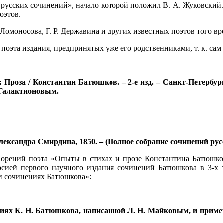
русских сочинений», начало которой положил В. А. Жуковский.
оэтов.
Ломоносова, Г. Р. Державина и других известных поэтов того вр
эта издания, предпринятых уже его родственниками, т. к. сам о
 Проза / Константин Батюшков. – 2-е изд. – Санкт-Петербург
 Галактионовым.
лександра Смирдина, 1850. – (Полное собрание сочинений рус
орений поэта «Опыты в стихах и прозе Константина Батюшкова»
рсией первого научного издания сочинений Батюшкова в 3-х 
и сочинениях Батюшкова»:
ниях К. Н. Батюшкова, написанной Л. Н. Майковым, и приме