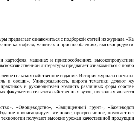
ры предлагает ознакомиться с подборкой статей из журнала «Ка
вании картофеля, машинах и приспособлениях, высокопродукти
ии картофеля, машинах и приспособлениях, высокопродуктивн
льскохозяйственной литературы предлагает ознакомиться с подб
левое сельскохозяйственное издание. История журнала насчитыва
ель и овощи». Универсальность, широта тематики делают жу
в-практиков и руководителей хозяйств различных форм собств
ых факультетов сельскохозяйственных вузов, поскольку являет
тво», «Овощеводство», «Защищенный грунт», «Бахчеводст
Издание пропагандирует все новое, прогрессивное, помогает ос
 технологии получают высокие урожаи качественной продукции