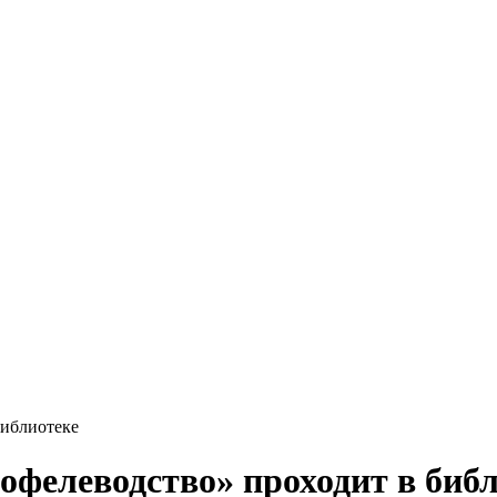
библиотеке
фелеводство» проходит в биб