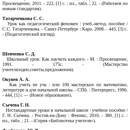
Просвещение, 2011. - 222, [1] с. : ил., табл. ; 22. - (Работаем по
новым стандартам).
Татарченкова С. С.
Урок как педагогический феномен : учеб.-метод. пособие /
С.С. Татарченкова. - Санкт-Петербург : Каро, 2008. - 443, [3] с.
- (Педагогический взгляд).
Шевченко С. Д.
Школьный урок: Как научить каждого. - М. : Просвещение,
1991. - 175с. - (Мастерство
учителя:идеи,советы,предложения).
Окунев А. А.
Как учить не уча : или 100 мастерских по математике,
литературе и для начальной школы. - СПб. : Питерпресс, 1996.
- 444, [1] с — (Новое образование).
Сычева Г. Н.
Нестандартные уроки в начальной школе : учебное пособие /
Г. Н. Сычева. - Ростов-на-Дону : Феникс, 2010. - 380, [1] с. :
ил., табл. ; 21. - (Серия «Библиотека учителя»).