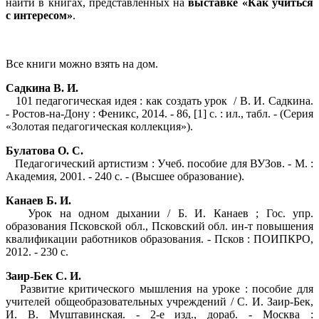
найти в книгах, представленных на
выставке «Как учиться
с интересом»
.
Все книги можно взять на дом.
Садкина В. И.
101 педагогическая идея : как создать урок / В. И. Садкина.
- Ростов-на-Дону : Феникс, 2014. - 86, [1] с. : ил., табл. - (Серия
«Золотая педагогическая коллекция»).
Булатова О. С.
Педагогический артистизм : Учеб. пособие для ВУЗов. - М. :
Академия, 2001. - 240 с. - (Высшее образование).
Канаев Б. И.
Урок на одном дыхании / Б. И. Канаев ; Гос. упр.
образования Псковской обл., Псковский обл. ин-т повышения
квалификации работников образования. - Псков : ПОИПКРО,
2012. - 230 с.
Заир-Бек С. И.
Развитие критического мышления на уроке : пособие для
учителей общеобразовательных учреждений / С. И. Заир-Бек,
И. В. Муштавинская. - 2-е изд., дораб. - Москва :