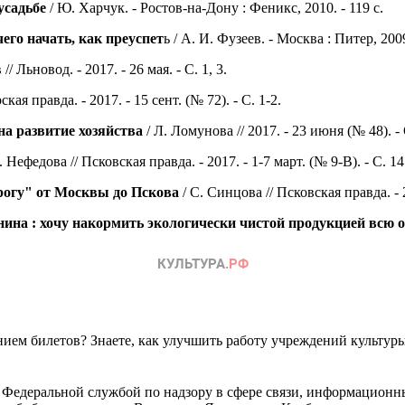
усадьбе
/ Ю. Харчук. - Ростов-на-Дону : Феникс, 2010. - 119 с.
чего начать, как преуспет
ь / А. И. Фузеев. - Москва : Питер, 2009
/ Льновод. - 2017. - 26 мая. - С. 1, 3.
кая правда. - 2017. - 15 сент. (№ 72). - С. 1-2.
на развитие хозяйства
/ Л. Ломунова // 2017. - 23 июня (№ 48). - 
. Нефедова // Псковская правда. - 2017. - 1-7 март. (№ 9-В). - С. 14
орогу" от Москвы до Пскова
/ С. Синцова // Псковская правда. - 2
ина : хочу накормить экологически чистой продукцией всю 
ем билетов? Знаете, как улучшить работу учреждений культур
 Федеральной службой по надзору в сфере связи, информационн