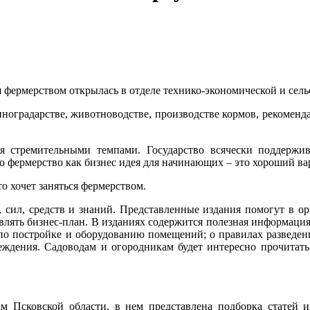
я фермерством открылась в отделе технико-экономической и сел
иноградарстве, животноводстве, производстве кормов, рекомен
тся стремительными темпами. Государство всячески поддержи
то фермерство как бизнес идея для начинающих – это хороший вар
о хочет заняться фермерством.
, сил, средств и знаний. Представленные издания помогут в о
влять бизнес-план. В изданиях содержится полезная информация
и по постройке и оборудованию помещений; о правилах развед
ждения. Садоводам и огородникам будет интересно прочитать 
м Псковской области, в нем представлена подборка статей 