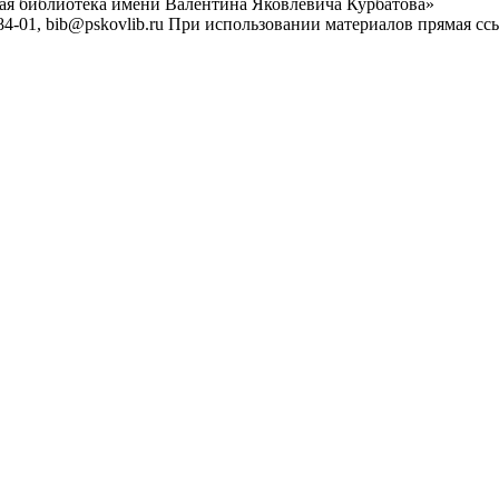
ная библиотека имени Валентина Яковлевича Курбатова»
4-01, bib@pskovlib.ru
При использовании материалов прямая ссылк