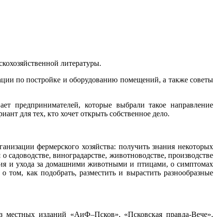
ьскохозяйственной литературы.
дации по постройке и оборудованию помещений, а также советы
вает предпринимателей, которые выбрали такое направление
иант для тех, кто хочет открыть собственное дело.
рганизации фермерского хозяйства: получить знания некоторых
 о садоводстве, виноградарстве, животноводстве, производстве
ения и ухода за домашними животными и птицами, о симптомах
о том, как подобрать, разместить и вырастить разнообразные
из местных изданий «АиФ–Псков», «Псковская правда-Вече»,