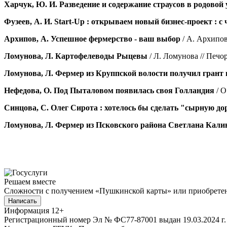
Харчук, Ю. И. Разведение и содержание страусов в родовой 
Фузеев, А. И. Start-Up : открываем новый бизнес-проект : с 
Архипов, А. Успешное фермерство - ваш выбор
/ А. Архипов /
Ломунова, Л. Картофелеводы Рыцевы
/ Л. Ломунова // Печорс
Ломунова, Л. Фермер из Круппской волости получил грант 
Нефедова, О. Под Пыталовом появилась своя Голландия
/ О
Синцова, С. Олег Сирота : хотелось бы сделать "сырную д
Ломунова, Л. Фермер из Псковского района Светлана Калин
Решаем вместе
Сложности с получением «Пушкинской карты» или приобретени
Написать
Информация
12+
Регистрационный номер Эл № ФС77-87001 выдан 19.03.2024 г.