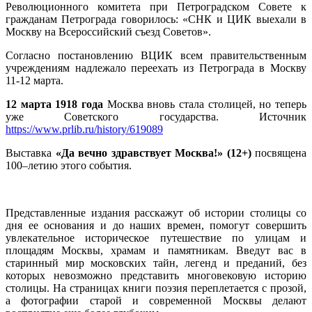
Революционного комитета при Петроградском Совете к
гражданам Петрограда говорилось: «СНК и ЦИК выехали в
Москву на Всероссийский съезд Советов».
Согласно постановлению ВЦИК всем правительственным
учреждениям надлежало переехать из Петрограда в Москву
11-12 марта.
12 марта 1918 года
Москва вновь стала столицей, но теперь
уже Советского государства. Источник
https://www.prlib.ru/history/619089
Выставка
«Да вечно здравствует Москва!» (12+)
посвящена
100–летию этого события.
Представленные издания расскажут об истории столицы со
дня ее основания и до наших времен, помогут совершить
увлекательное историческое путешествие по улицам и
площадям Москвы, храмам и памятникам. Введут вас в
старинный мир московских тайн, легенд и преданий, без
которых невозможно представить многовековую историю
столицы. На страницах книги поэзия переплетается с прозой,
а фотографии старой и современной Москвы делают