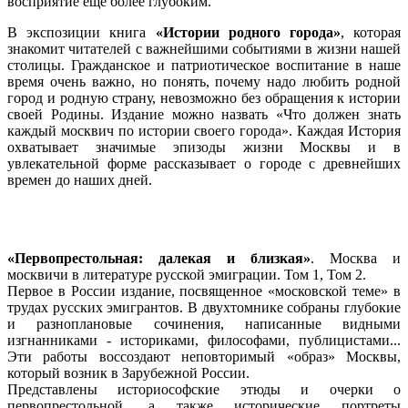
восприятие еще более глубоким.
В экспозиции книга
«Истории родного города»
, которая
знакомит читателей с важнейшими событиями в жизни нашей
столицы. Гражданское и патриотическое воспитание в наше
время очень важно, но понять, почему надо любить родной
город и родную страну, невозможно без обращения к истории
своей Родины. Издание можно назвать «Что должен знать
каждый москвич по истории своего города». Каждая История
охватывает значимые эпизоды жизни Москвы и в
увлекательной форме рассказывает о городе с древнейших
времен до наших дней.
«Первопрестольная: далекая и близкая»
. Москва и
москвичи в литературе русской эмиграции. Том 1, Том 2.
Первое в России издание, посвященное «московской теме» в
трудах русских эмигрантов. В двухтомнике собраны глубокие
и разноплановые сочинения, написанные видными
изгнанниками - историками, философами, публицистами...
Эти работы воссоздают неповторимый «образ» Москвы,
который возник в Зарубежной России.
Представлены историософские этюды и очерки о
первопрестольной, а также исторические портреты