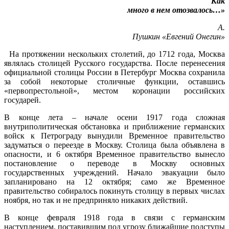
Как
много в нем отозвалось…»
А.
Пушкин «Евгений Онегин»
На протяжении нескольких столетий, до 1712 года, Москва
являлась столицей Русского государства. После перенесения
официальной столицы России в Петербург Москва сохранила
за собой некоторые столичные функции, оставшись
«первопрестольной», местом коронации российских
государей.
В конце лета – начале осени 1917 года сложная
внутриполитическая обстановка и приближение германских
войск к Петрограду вынудили Временное правительство
задуматься о переезде в Москву. Столица была объявлена в
опасности, и 6 октября Временное правительство вынесло
постановление о переводе в Москву основных
государственных учреждений. Начало эвакуации было
запланировано на 12 октября; само же Временное
правительство собиралось покинуть столицу в первых числах
ноября, но так и не предприняло никаких действий.
В конце февраля 1918 года в связи с германским
наступлением, поставившим под угрозу ближайшие подступы