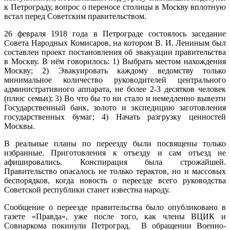
к Петрограду, вопрос о переносе столицы в Москву вплотную
встал перед Советским правительством.
26 февраля 1918 года в Петрограде состоялось заседание
Совета Народных Комисаров, на котором В. И. Лениным был
составлен проект постановления об эвакуации правительства
в Москву. В нём говорилось: 1) Выбрать местом нахождения
Москву; 2) Эвакуировать каждому ведомству только
минимальное количество руководителей центрального
административного аппарата, не более 2-3 десятков человек
(плюс семьи); 3) Во что бы то ни стало и немедленно вывезти
Государственный банк, золото и экспедицию заготовления
государственных бумаг; 4) Начать разгрузку ценностей
Москвы.
В реальные планы по переезду были посвящены только
избранные. Приготовления к отъезду и сам отъезд не
афишировались. Конспирация была строжайшей.
Правительство опасалось не только терактов, но и массовых
беспорядков, когда новость о переезде всего руководства
Советской республики станет известна народу.
Сообщение о переезде правительства было опубликовано в
газете «Правда», уже после того, как члены ВЦИК и
Совнаркома покинули Петроград. В обращении Военно-