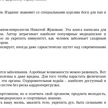
ом. Издание знакомит со специальными курсами йоги для пап и
врачом-неврологом Никитой Жуковым. Эта книга написана для
ча. Автор затрагивает наиболее популярные медицинские и
о ли укрепить иммунитет, как человек заболевает сахарным
ором.
онизирует, иногда даже саркастически шутит над современными
ются заболевания. Аэробные возможности можно развивать. Вот
сполезны и даже вредны. Для того чтобы нарастить физические
эти органы. Оздоровительная ходьба – наиболее доступный и
систем без риска кардиоперегрузки.
ортсменом, но и излечить свой организм, продлить молодость,
 медицинских и спортивных знаниях.
ть вашу жизнь, закалить тело, укрепить дух, быть сильными и