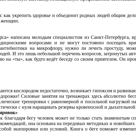
ы: как укрепить здоровье и объединит родных людей общим дел
х женщин.
ogica» написана молодым специалистом из Санкт-Петербурга, 
едицинскими вопросами и не могут постоянно посещать вра
антибиотики на микрофлору, нужно ли лечить простуду, можн
юдей. И это лишь небольшой перечень вопросов, затронутых авт
ю на «ты», как будто ведёт беседу со своим приятелем. Он ир
.
жаются кислородом недостаточно, возникает гипоксия и развива
ой дорожке! Силовые занятия на тренажерах здесь абсолютно бе
лические тренировки с равномерной и посильной нагрузкой на 
тически с нуля наращивать резервы кровеносной и дыхательной 
нировок»
ак благодаря бегу человек может не только стать знаменитым сп
екомендаций, она основана на передовых методиках и новейших
 особой экипировки или условий. Книга о беге поможет измени