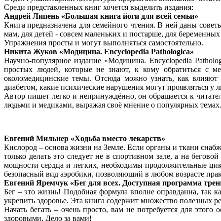
Среди представленных книг хочется выделить издания:
Андрей Липень «Большая книга йоги для всей семьи»
Книга предназначена для семейного чтения. В ней даны совет
мам, для детей - совсем маленьких и постарше, для беременны
Упражнения просты и могут выполняться самостоятельно.
Никита Жуков «Модицина. Encyclopedia Pathologica»
Научно-популярное издание «Модицина. Encyclopedia Pathol
простых людей, которые не знают, к кому обратиться с м
околомедицинские темы. Отсюда можно узнать, как влияют 
диабетом, какие психические нарушения могут проявляться у л
Автор пишет легко и непринуждённо, он обращается к читател
людьми и медиками, выражая своё мнение о популярных темах
Евгений Мильнер «Ходьба вместо лекарств»
Кислород – основа жизни на Земле. Если органы и ткани снаб
только делать это следует не в спортивном зале, а на бегов
мощности сердца и легких, необходимы продолжительные цик
безопасный вид аэробики, позволяющий в любом возрасте прак
Евгений Яремчук «Бег для всех. Доступная программа тре
Бег – это жизнь! Подобная формула вполне оправданна, так к
укрепить здоровье. Эта книга содержит множество полезных р
Начать бегать – очень просто, вам не потребуется для этого
здоровыми. Дело за вами!