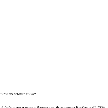
 или по ссылке ниже:
ой библиотеки имени Валентина Яковлевича Курбатова
© 2009 -