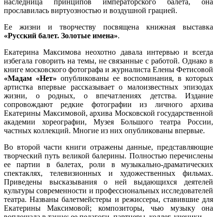
наследница принципов императорского балета, она
прославилась виртуозностью и воздушной грацией.
Ее жизни и творчеству посвящена книжная выставка
«Русский балет. Золотые имена»
.
Екатерина Максимова неохотно давала интервью и всегда
избегала говорить на темы, не связанные с работой. Однако в
книге московского фотографа и журналиста Елены Фетисовой
«Мадам «Нет»
опубликованы ее воспоминания, в которых
артистка впервые рассказывает о малоизвестных эпизодах
жизни, о родных, о впечатлениях детства. Издание
сопровождают редкие фотографии из личного архива
Екатерины Максимовой, архива Московской государственной
академии хореографии, Музея Большого театра России,
частных коллекций. Многие из них опубликованы впервые.
Во второй части книги отражены данные, представляющие
творческий путь великой балерины. Полностью перечислены
ее партии в балетах, роли в музыкально-драматических
спектаклях, телевизионных и художественных фильмах.
Приведены высказывания о ней выдающихся деятелей
культуры современности и профессиональных исследователей
театра. Названы балетмейстеры и режиссеры, ставившие для
Екатерины Максимовой; композиторы, чью музыку она
воплощала в танце; ее педагоги, партнеры, коллег, ученики.