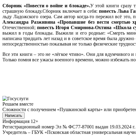
Сборник «Повести о войне и блокаде».
У этой книги сразу 
страшную блокаду.Сборник включает в себя:
повесть Льва Г
льду Ладожского озера. Сам автор когда-то пережил всё это,
Александра Разживина «Пропавшие без вести смертью х
Отечественной;
повесть Игоря Смирнова-Охтина «Школа с
выжил в годы блокады. Выжили и его родные: «Смерть минов
написана тридцать лет назад и в советское время была дружн
непосредственностью показывая не только физические трудно
Все эти книги – это не «лёгкое чтиво». Они для вдумчивого 
Только помня все ужасы военного времени, можно избежать но
Решаем вместе
Сложности с получением «Пушкинской карты» или приобретени
Написать
Информация
12+
Регистрационный номер Эл № ФС77-87001 выдан 19.03.2024 г.
Учредитель – ГБУК «Псковская областная универсальная науч