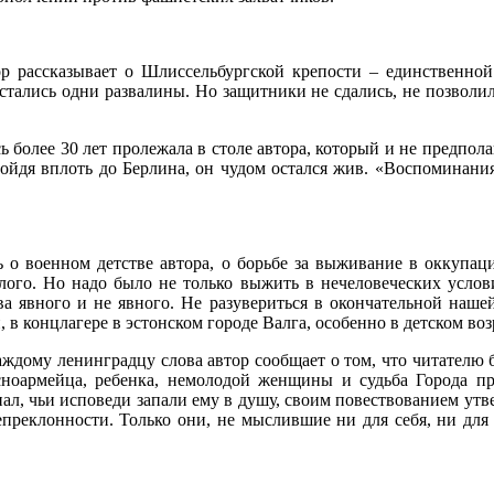
ор рассказывает о Шлиссельбургской крепости – единственно
стались одни развалины. Но защитники не сдались, не позволи
 более 30 лет пролежала в столе автора, который и не предпол
ойдя вплоть до Берлина, он чудом остался жив. «Воспоминани
ть о военном детстве автора, о борьбе за выживание в оккупа
ого. Но надо было не только выжить в нечеловеческих условия
ва явного и не явного. Не разувериться в окончательной наше
 в концлагере в эстонском городе Валга, особенно в детском воз
ждому ленинградцу слова автор сообщает о том, что читателю 
сноармейца, ребенка, немолодой женщины и судьба Города пр
знал, чьи исповеди запали ему в душу, своим повествованием утв
епреклонности. Только они, не мыслившие ни для себя, ни для