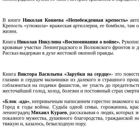
В книге
Николая Коняева «Непобежденная крепость»
авт
Крепость «утюжила» вражеская артиллерия, ее бомбили, там о
жизни.
Книга
Николая Никулина «Воспоминания о войне».
Рукопись
кровавые участки Ленинградского и Волховского фронтов и д
Рассказ выдержан в духе жестокой окопной правды.
Книга
Виктора Васильева «Зарубки на сердце»
- это повес
глазами и сердцем мальчишки из далекого и страшного прошл
соблазниться на подачки фашистов, не упасть до предательст
жесточайший голод, холод, болезни и постоянный страх смерти,
«Блок -ада»
, непривычным написанием горестно знакомого ка
Город в годы войны. Судьба одной семьи, горожанина, кра
ленинградец
Михаил Кураев
, рассказывая о людях, которых 
показного мужества, душевного благородства, гражданской н
тяжкую и, казалось, безысходную пору.