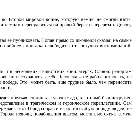
й во Второй мировой войне, которую немцы не смогли взять.
ли немцам переправиться на правый берег и перерезать Дорогу
агал ее публиковать. Попав прямо со школьной скамьи на самые
я о войне» - попытка освободится от гнетущих воспоминаний.
ции и в нескольких фашистских концлагерях. Словно репортаж
х, но и сохранить в себе Человека – не раболепствовать, не
й победе. Это, может быть, еще труднее было, чем переносить
расте.
будет предъявлен лишь «кусочек» ада, в который был погружен
едставлены в трагическом и героическом переплетении. Сам
ерждает: этот Город собрал и взрастил особую породу людей, не
 Города неволи, порабощения врагом, могли выстоять в самую