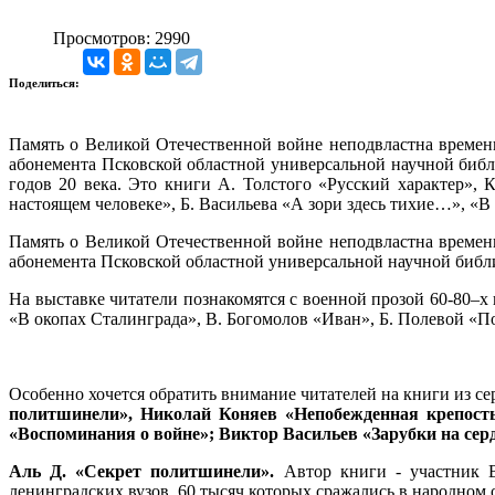
Просмотров: 2990
Поделиться:
Память о Великой Отечественной войне неподвластна времени.
абонемента Псковской областной универсальной научной библ
годов 20 века. Это книги А. Толстого «Русский характер»,
настоящем человеке», Б. Васильева «А зори здесь тихие…», «В 
Память о Великой Отечественной войне неподвластна времени.
абонемента Псковской областной универсальной научной библ
На выставке читатели познакомятся с военной прозой 60-80–х 
«В окопах Сталинграда», В. Богомолов «Иван», Б. Полевой «По
Особенно хочется обратить внимание читателей на книги из с
политшинели», Николай Коняев «Непобежденная крепост
«Воспоминания о войне»; Виктор Васильев «Зарубки на сер
Аль Д. «Секрет политшинели».
Автор книги - участник 
ленинградских вузов, 60 тысяч которых сражались в народном