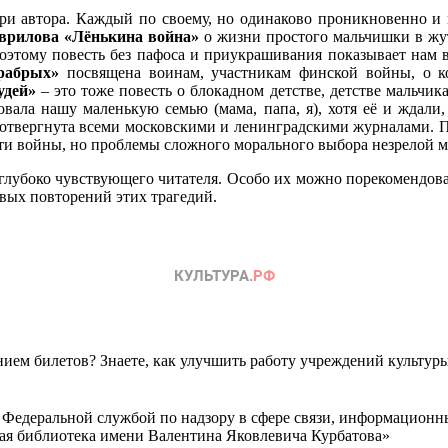
три автора. Каждый по своему, но одинаково проникновенно и в
аврилова «Лёнькина война»
о жизни простого мальчишки в жу
 поэтому повесть без пафоса и приукрашивания показывает нам
рабрых»
посвящена воинам, участникам финской войны, о к
удей»
– это тоже повесть о блокадном детстве, детстве мальчика
ала нашу маленькую семью (мама, папа, я), хотя её и ждали
о отвергнута всеми московскими и ленинградскими журналами. По
сти войны, но проблемы сложного морального выбора незрелой 
и глубоко чувствующего читателя. Особо их можно порекомендова
вых повторений этих трагедий.
ем билетов? Знаете, как улучшить работу учреждений культур
 Федеральной службой по надзору в сфере связи, информационн
ная библиотека имени Валентина Яковлевича Курбатова»