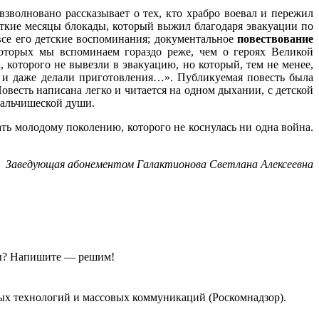
зволновано рассказывает о тех, кто храбро воевал и пережил
ткие месяцы блокады, который выжил благодаря эвакуации по
 все его детские воспоминания; документальное
повествование
оторых мы вспоминаем гораздо реже, чем о героях Великой
, которого не вывезли в эвакуацию, но который, тем не менее,
, и даже делали приготовления…». Публикуемая повесть была
весть написана легко и читается на одном дыхании, с детской
мальчишеской души.
ть молодому поколению, которого не коснулась ни одна война.
Заведующая абонементом Галактионова Светлана Алексеевна
ы?
Напишите — решим!
ых технологий и массовых коммуникаций (Роскомнадзор).