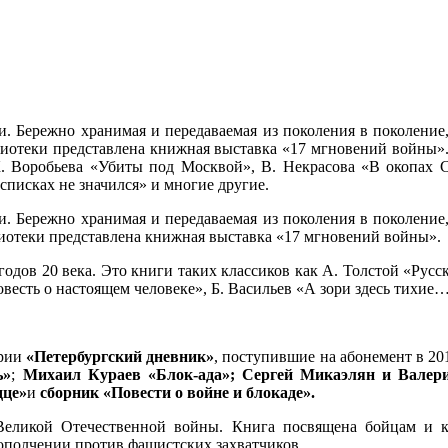
 Бережно хранимая и передаваемая из поколения в поколение, 
иотеки представлена книжная выставка «17 мгновений войны». 
 К. Воробьева «Убиты под Москвой», В. Некрасова «В окопах С
списках не значился» и многие другие.
 Бережно хранимая и передаваемая из поколения в поколение, 
иотеки представлена книжная выставка «17 мгновений войны».
годов 20 века. Это книги таких классиков как А. Толстой «Рус
весть о настоящем человеке», Б. Васильев «А зори здесь тихие…
ерии
«Петербургский дневник»
, поступившие на абонемент в 2
ь»
;
Михаил Кураев «Блок-ада»;
Сергей Микаэлян и Валер
дце»
и
сборник «Повести о войне и блокаде».
Великой Отечественной войны. Книга посвящена бойцам и к
 ополчении против фашистских захватчиков.