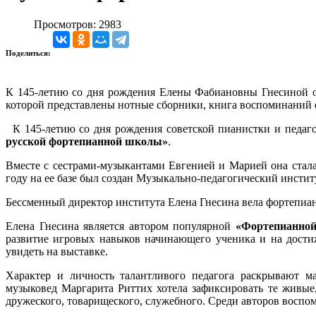
Просмотров: 2983
Поделиться:
К 145-летию со дня рождения Елены Фабиановны Гнесиной от
которой представлены нотные сборники, книга воспоминаний 
К 145-летию со дня рождения советской пианистки и педа
русской фортепианной школы»
.
Вместе с сестрами-музыкантами Евгенией и Марией она стал
году на ее базе был создан Музыкально-педагогический инсти
Бессменный директор института Елена Гнесина вела фортепиан
Елена Гнесина является автором популярной
«Фортепианной
развитие игровых навыков начинающего ученика и на дости
увидеть на выставке.
Характер и личность талантливого педагога раскрывают м
музыковед Маргарита Риттих хотела зафиксировать те живые,
дружеского, товарищеского, служебного. Среди авторов восп