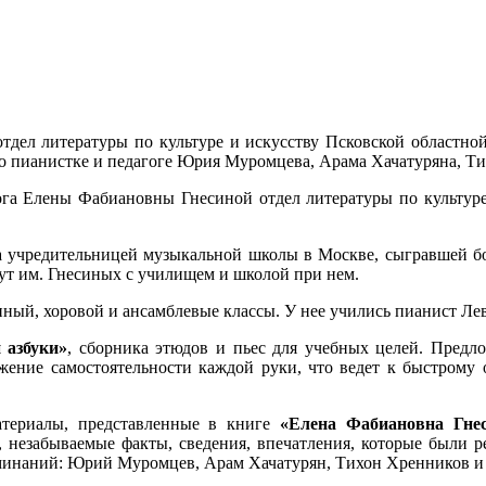
дел литературы по культуре и искусству Псковской областной
о пианистке и педагоге Юрия Муромцева, Арама Хачатуряна, Т
гога Елены Фабиановны Гнесиной отдел литературы по культу
а учредительницей музыкальной школы в Москве, сыгравшей б
тут им. Гнесиных с училищем и школой при нем.
ный, хоровой и ансамблевые классы. У нее учились пианист Ле
 азбуки»
, сборника этюдов и пьес для учебных целей. Предл
жение самостоятельности каждой руки, что ведет к быстрому 
атериалы, представленные в книге
«Елена Фабиановна Гнес
 незабываемые факты, сведения, впечатления, которые были р
оминаний: Юрий Муромцев, Арам Хачатурян, Тихон Хренников и 