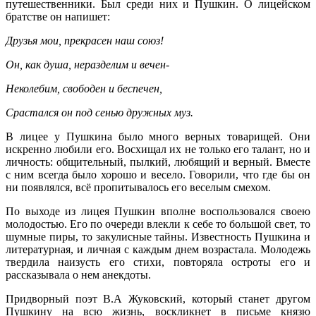
путешественники. Был среди них и Пушкин. О лицейском
братстве он напишет:
Друзья мои, прекрасен наш союз!
Он, как душа, неразделим и вечен-
Неколебим, свободен и беспечен,
Срастался он под сенью дружных муз.
В лицее у Пушкина было много верных товарищей. Они
искренно любили его. Восхищал их не только его талант, но и
личность: общительный, пылкий, любящий и верный. Вместе
с ним всегда было хорошо и весело. Говорили, что где бы он
ни появлялся, всё пропитывалось его веселым смехом.
По выходе из лицея Пушкин вполне воспользовался своею
молодостью. Его по очереди влекли к себе то большой свет, то
шумные пиры, то закулисные тайны. Известность Пушкина и
литературная, и личная с каждым днем возрастала. Молодежь
твердила наизусть его стихи, повторяла остроты его и
рассказывала о нем анекдоты.
Придворный поэт В.А Жуковский, который станет другом
Пушкину на всю жизнь, воскликнет в письме князю