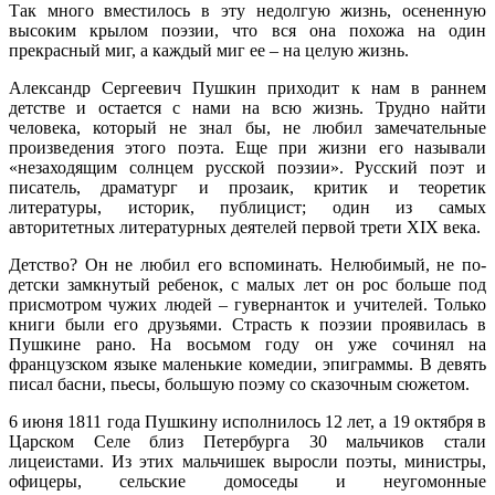
Так много вместилось в эту недолгую жизнь, осененную
высоким крылом поэзии, что вся она похожа на один
прекрасный миг, а каждый миг ее – на целую жизнь.
Александр Сергеевич Пушкин приходит к нам в раннем
детстве и остается с нами на всю жизнь. Трудно найти
человека, который не знал бы, не любил замечательные
произведения этого поэта. Еще при жизни его называли
«незаходящим солнцем русской поэзии». Русский поэт и
писатель, драматург и прозаик, критик и теоретик
литературы, историк, публицист; один из самых
авторитетных литературных деятелей первой трети XIX века.
Детство? Он не любил его вспоминать. Нелюбимый, не по-
детски замкнутый ребенок, с малых лет он рос больше под
присмотром чужих людей – гувернанток и учителей. Только
книги были его друзьями. Страсть к поэзии проявилась в
Пушкине рано. На восьмом году он уже сочинял на
французском языке маленькие комедии, эпиграммы. В девять
писал басни, пьесы, большую поэму со сказочным сюжетом.
6 июня 1811 года Пушкину исполнилось 12 лет, а 19 октября в
Царском Селе близ Петербурга 30 мальчиков стали
лицеистами. Из этих мальчишек выросли поэты, министры,
офицеры, сельские домоседы и неугомонные