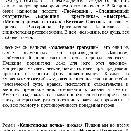
в судьбу поэта под названием Болдинская, суждено было стать
самым плодотворным временем в его творчестве. В Болдино
были написаны повести
«Гробовщик», «Станционный
смотритель», «Барышня – крестьянка», «Выстрел»,
«Метель»; роман в стихах «Евгений Онегин»,
по словам
критика Виссариона Григорьевича Белинского -
энциклопедия русской жизни. В нем «вся жизнь, вся душа, вся
любовь» поэта.
Здесь же он написал
«Маленькие трагедии»
- это одни из
самых знаменитых его произведений. Лаконизм,
свойственный произведениям этого периода творчества
Пушкина, поразителен даже для него: этот лаконизм,
концентрат мыслей, неисчерпаемость идей при предельной
простоте и ясности форм повествования. Каждая из
«маленьких трагедий» - художественное исследование глубин
человеческой сути, нравов, психологии: стяжательства и
зависти, прелюбодеяния, отношении к жизни и смерти.
Вместе с тем, каждая охватывает определенную историческую
эпоху, интересные, разносторонние характеры, порожденные
ею, всю полноту и противоречивость поведения героев.
Роман
«Капитанская дочка»
писался Пушкиным во время
работы над историческим очерком
«История Пугачева».
В