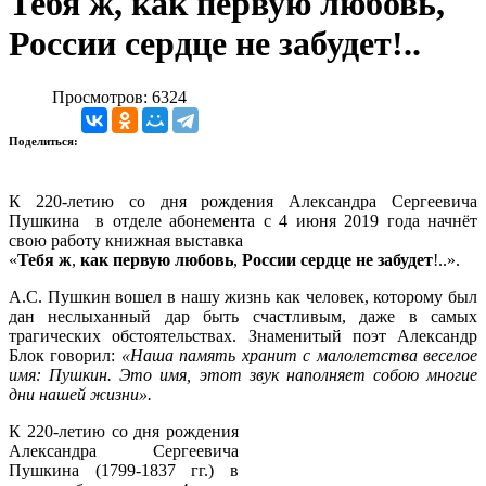
Тебя ж, как первую любовь,
России сердце не забудет!..
Просмотров: 6324
Поделиться:
К 220-летию со дня рождения Александра Сергеевича
Пушкина в отделе абонемента с 4 июня 2019 года начнёт
свою работу книжная выставка
«
Тебя
ж
,
как
первую
любовь
,
России
сердце
не
забудет
!..».
А.С. Пушкин вошел в нашу жизнь как человек, которому был
дан неслыханный дар быть счастливым, даже в самых
трагических обстоятельствах. Знаменитый поэт Александр
Блок говорил:
«Наша память хранит с малолетства веселое
имя: Пушкин. Это имя, этот звук наполняет собою многие
дни нашей жизни».
К 220-летию со дня рождения
Александра Сергеевича
Пушкина (1799-1837 гг.) в