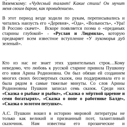
Вяземскому:
«Чудесный талант! Какие стихи! Он мучит
меня своим даром, как провидением».
В этот период везде ходили по рукам, переписывались и
читались наизусть его «Деревня», «Ода», «Вольность», «Ура!
В Россию скачет». Вскоре появляется поэма о «преданьях
старины глубокой» -
«Руслан и Людмила»,
которую
предваряет всем известное вступление «У лукоморья дуб
зеленый».
Кто из нас не знает этих удивительных строк…Кому
неведомо, что любовь к русской старине привила Пушкину
его няня Арина Родионовна. Он был обязан ей созданием
многих своих бессмертных сказок, она поддерживала его и
была рядом в самые тяжелые минуты. Со слов Арины
Родионовны Пушкин записал семь сказок. Среди них
«Сказка о рыбаке и рыбке», «Сказка о мёртвой царевне и
семи богатырях», «Сказка о попе о работнике Балде»,
«Сказка о золотом петушке».
А.С. Пушкин вошел в историю мировой литературы не
только как великий и признанный поэт, талантливый
сказочник. Нам известны его прозаические и