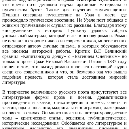
это время поэт детально изучал архивные материалы о
пугачевском бунте. Также для изучения «пугачевщины»
Пушкин совершил путешествие на Урал в места, где
происходило пугачевское восстание. На Урале поэт общался с
живыми пугачевцами и слушал их рассказы. Благодаря этому
«погружению» в историю Пушкину удалось собрать
уникальный материал, который и лег в основу романа. Роман
не оставил в стороне никого из современников, многие из них
отправляют автору личные письма, в которых обсуждаются
все нюансы авторской работы. Критик В.Г. Белинский
сравнил «Капитанскую дочку» с «Евгением Онегиным» но
только в прозе. Даже Николай Васильевич Гоголь в 1837 году
пишет о том, что выход романа произвел настоящий фурор
среди его современников и что, он безмерно рад что вышла
подобная прелесть, которая стала достоянием мировой
литературы.
В творчестве величайшего русского поэта присутствуют все
литературные формы проза и поэзия, драматические
произведения и сказки, стихотворения и поэмы, сонеты и
элегии, оды и послания, мадригалы и эпиграммы, даже роман
и повесть в стихах. Он много писал и на литературоведческие
темы – критические статьи, рецензии, публицистические,
исторические исследования. Обобщается его литературное и
культурное наследство его дневниками, письмами и