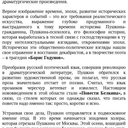
драматургические произведения.
Верное изображение времени, эпохи, развитие исторических
характеров и событий – это все требования реалистического
искусства, выражение глубоко продуманного и
выстраданного к тому времени историзма Пушкина-
гражданина, Пушкина-психолога, его философии истории,
которая выработалась в тесной связи с господствующими в ту
пору интеллектуальными взглядами, откровениями эпохи.
Исторически эти общественно-политические взгляды нашли
свое отражение в восстании декабристов, а в творчестве поэта
– в трагедии
«Борис Годунов».
Преобразив русский поэтический язык, совершив революцию
в драматургической литературе, Пушкин обратился к
развитию художественной прозы, он полагал, что русская
проза значительно отстает от поэзии. Считал, что язык
прозаиков чересчур ветееват и извилист. Настоящим
нововведением в этой области стали
«Повести Белкина»,
в
связи, со стилем которых он однажды сказал, что писать
повести надо именно так: просто, коротко и ясно.
Устраивая свои дела, Пушкин отправляется в подмосковное
имение отца. В это время начинается эпидемия холеры,
которая отрезала Пушкина от Москвы. Этой осени, вошедшей