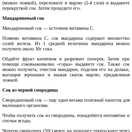
(можно ложкой), переложите в марлю (2-4 слоя) и выдавите
перекруткой сок. Затем процедите его.
Мандариновый сок
Мандариновый сок — источник витамина С.
Помимо витамина C, сок мандарина содержит множество
солей железа. Из 1 средней величины мандарина можно
получить около 30г сока.
Обдайте фрукт кипятком и разрежьте поперек. Затем при
помощи соковыжималки «горка» выдавите сок. Также сок
можно получить, очистив мандарин, поделив его на дольки,
вытащив зернышки и выжав сквозь марлю, придавливая
ложкой.
Сок из черной смородины
Смородиновый сок — еще один весьма полезный напиток для
маленького организма.
Чтобы получить сок из смородины, понадобятся непомятые и
спелые ягоды.
Черную смородину (50г) моют, на дуршлаге пропускают через