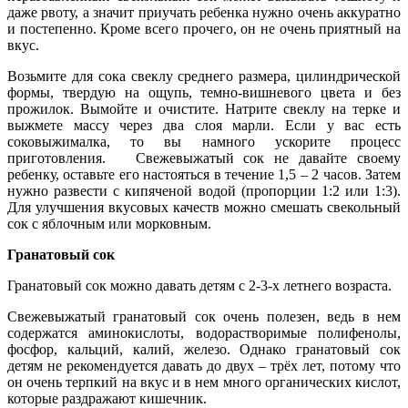
даже рвоту, а значит приучать ребенка нужно очень аккуратно
и постепенно. Кроме всего прочего, он не очень приятный на
вкус.
Возьмите для сока свеклу среднего размера, цилиндрической
формы, твердую на ощупь, темно-вишневого цвета и без
прожилок. Вымойте и очистите. Натрите свеклу на терке и
выжмете массу через два слоя марли. Если у вас есть
соковыжималка, то вы намного ускорите процесс
приготовления. Свежевыжатый сок не давайте своему
ребенку, оставьте его настояться в течение 1,5 – 2 часов. Затем
нужно развести с кипяченой водой (пропорции 1:2 или 1:3).
Для улучшения вкусовых качеств можно смешать свекольный
сок с яблочным или морковным.
Гранатовый сок
Гранатовый сок можно давать детям с 2-3-х летнего возраста.
Свежевыжатый гранатовый сок очень полезен, ведь в нем
содержатся аминокислоты, водорастворимые полифенолы,
фосфор, кальций, калий, железо. Однако гранатовый сок
детям не рекомендуется давать до двух – трёх лет, потому что
он очень терпкий на вкус и в нем много органических кислот,
которые раздражают кишечник.