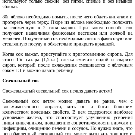
используют только свежие, без пятен, спелые и без изъянов
яблоки.
80г яблоко необходимо помыть, после чего обдать кипятком и
протереть через терку. Пюре из яблока необходимо положить
на сложенную в 2 слоя марлю. При таком способе сок
получают, надавливая фаянсовым пестиком или ложкой на
мешочек. Полученный сок необходимо слить в фаянсовую или
стеклянную посуду и обязательно прикрыть крышкой.
Когда сок выжат, приступайте к приготовлению сиропа. Для
этого 15г сахара (1,5ч.л.) слегка смочите водой и сварите
сироп, который после охлаждения смешивается с яблочным
соком 1:1 и можно давать ребенку.
Свекольный сок
Свежевыжатый свекольный сок нельзя давать детям!
Свекольный сок детям можно давать не ранее, чем с
восьмимесячного возраста, хоть он и богат большим
количеством полезных свойств. В нем содержится наиболее
усвояемое железо, что способствует улучшению усвоения
пищи кишечником, повышению сопротивляемости вирусам и
инфекциям, очищению печени и сосудов. Но нужно знать, что
неразбавленный свекольный сок может вызывать тошноту и