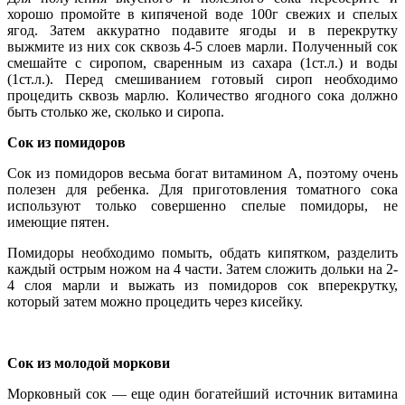
хорошо промойте в кипяченой воде 100г свежих и спелых
ягод. Затем аккуратно подавите ягоды и в перекрутку
выжмите из них сок сквозь 4-5 слоев марли. Полученный сок
смешайте с сиропом, сваренным из сахара (1ст.л.) и воды
(1ст.л.). Перед смешиванием готовый сироп необходимо
процедить сквозь марлю. Количество ягодного сока должно
быть столько же, сколько и сиропа.
Сок из помидоров
Сок из помидоров весьма богат витамином А, поэтому очень
полезен для ребенка. Для приготовления томатного сока
используют только совершенно спелые помидоры, не
имеющие пятен.
Помидоры необходимо помыть, обдать кипятком, разделить
каждый острым ножом на 4 части. Затем сложить дольки на 2-
4 слоя марли и выжать из помидоров сок вперекрутку,
который затем можно процедить через кисейку.
Сок из молодой моркови
Морковный сок — еще один богатейший источник витамина