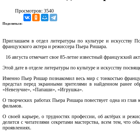
Просмотров: 3540
Поделиться:
Приглашаем в отдел литературы по культуре и искусству П
французского актера и режиссера Пьера Ришара.
16 августа отмечает свое 85-летие известный французский ак
Этой дате в отделе литературы по культуре и искусству посвя
Именно Пьер Ришар познакомил весь мир с тонкостью француз
предстал перед экранными зрителями в найденном ранее об
«Невезучие», «Папаши», «Игрушка».
О творческих работах Пьера Ришара повествует одна из глав
фильмов.
О своей карьере, о трудностях профессии, об актёрах и режи
делится с читателями секретами мастерства, всем тем, что о
проявлениях.