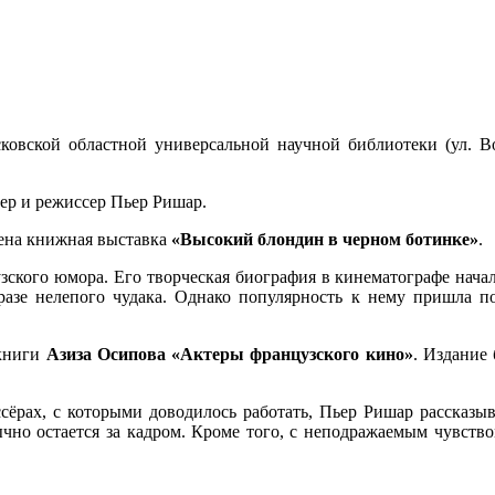
сковской областной универсальной научной библиотеки (ул. В
тер и режиссер Пьер Ришар.
щена книжная выставка
«Высокий блондин в черном ботинке»
.
ского юмора. Его творческая биография в кинематографе начала
разе нелепого чудака. Однако популярность к нему пришла 
 книги
Азиза Осипова «Актеры французского кино»
. Издание
ссёрах, с которыми доводилось работать, Пьер Ришар рассказы
бычно остается за кадром. Кроме того, с неподражаемым чувство