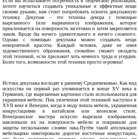
Если вы испытываете потребность в творческой реализации,
хотите научиться создавать уникальные и эффектные вещи
своими руками, вам стоит попробовать освоить декупажную
технику. Декупаж – это техника декора с помощью
вырезанного (или вырванного) изображения, которое
приклеивается на поверхность заготовки и затем закрепляется
лаком. Вроде бы ничего удивительного и ничего сложного.
Однако с помощью декупажа можно создавать вещи
невероятной красоты. Каждый человек, даже не имея
художественного образования, спокойно сможет овладеть
этой техникой, если приложит хоть немного труда и усердия.
Более того, возможности этой техники просто огромны!
Истоки декупажа восходят к раннему Средневековью. Как вид
искусства он первый раз упоминается в конце XV века в
Германии, где вырезанные картинки стали использоваться для
украшения мебели. Пик увлечения этой техникой наступил в
XVII веке в Венеции, когда в моду вошла мебель, украшенная
инкрустациями в китайском или японском стиле.
Венецианские мастера искусно вырезали изображения,
наклеивали их на поверхность мебели и покрывали для
защиты несколькими слоями лака.Путём такой аппликации
мебельщики имитировали дорогие восточные инкрустации,
что было значительно дешевле, однако, пользовалось не