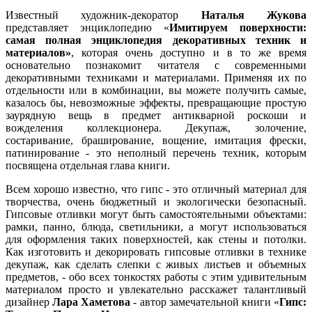
Известный художник-декоратор
Наталья Жукова
представляет энциклопедию «
Имитируем поверхности:
самая полная энциклопедия декоративных техник и
материалов»
, которая очень доступно и в то же время
основательно познакомит читателя с современными
декоративными техниками и материалами. Применяя их по
отдельности или в комбинации, вы можете получить самые,
казалось бы, невозможные эффекты, превращающие простую
заурядную вещь в предмет антикварной роскоши и
вожделения коллекционера. Декупаж, золочение,
состаривание, браширование, вощение, имитация фрески,
патинирование - это неполный перечень техник, которым
посвящена отдельная глава книги.
Всем хорошо известно, что гипс - это отличный материал для
творчества, очень бюджетный и экологически безопасный.
Гипсовые отливки могут быть самостоятельными объектами:
рамки, панно, блюда, светильники, а могут использоваться
для оформления таких поверхностей, как стены и потолки.
Как изготовить и декорировать гипсовые отливки в технике
декупаж, как сделать слепки с живых листьев и объемных
предметов, - обо всех тонкостях работы с этим удивительным
материалом просто и увлекательно расскажет талантливый
дизайнер
Лара Хаметова
- автор замечательной книги «
Гипс: