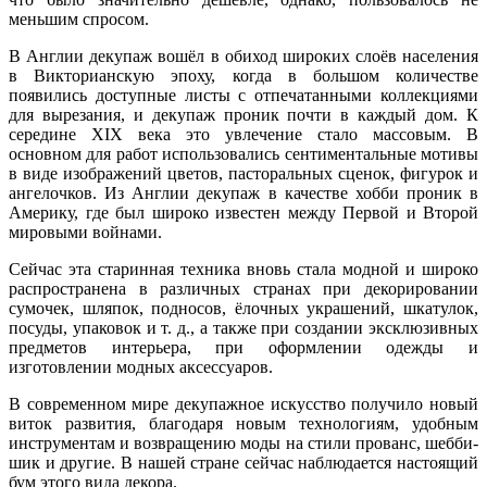
меньшим спросом.
В Англии декупаж вошёл в обиход широких слоёв населения
в Викторианскую эпоху, когда в большом количестве
появились доступные листы с отпечатанными коллекциями
для вырезания, и декупаж проник почти в каждый дом. К
середине XIX века это увлечение стало массовым. В
основном для работ использовались сентиментальные мотивы
в виде изображений цветов, пасторальных сценок, фигурок и
ангелочков. Из Англии декупаж в качестве хобби проник в
Америку, где был широко известен между Первой и Второй
мировыми войнами.
Сейчас эта старинная техника вновь стала модной и широко
распространена в различных странах при декорировании
сумочек, шляпок, подносов, ёлочных украшений, шкатулок,
посуды, упаковок и т. д., а также при создании эксклюзивных
предметов интерьера, при оформлении одежды и
изготовлении модных аксессуаров.
В современном мире декупажное искусство получило новый
виток развития, благодаря новым технологиям, удобным
инструментам и возвращению моды на стили прованс, шебби-
шик и другие. В нашей стране сейчас наблюдается настоящий
бум этого вида декора.