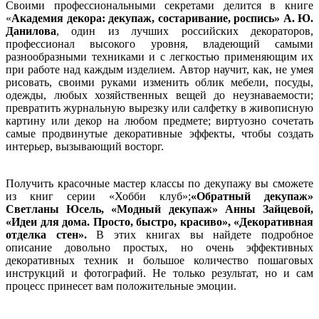
Своими профессиональными секретами делится в книге
«
Академия декора: декупаж, состаривание, роспись» А. Ю.
Данилова
, один из лучших российских декораторов,
профессионал высокого уровня, владеющий самыми
разнообразными техниками и с легкостью применяющим их
при работе над каждым изделием. Автор научит, как, не умея
рисовать, своими руками изменить облик мебели, посуды,
одежды, любых хозяйственных вещей до неузнаваемости;
превратить журнальную вырезку или салфетку в живописную
картину или декор на любом предмете; виртуозно сочетать
самые продвинутые декоративные эффекты, чтобы создать
интерьер, вызывающий восторг.
Получить красочные мастер классы по декупажу вы сможете
из книг серии «Хобби клуб»;
«
Обратный декупаж»
Светланы Юсель,
«
Модный декупаж» Анны Зайцевой,
«
Идеи для дома. Просто, быстро, красиво», «
Декоративная
отделка стен».
В этих книгах вы найдете подробное
описание довольно простых, но очень эффективных
декоративных техник и большое количество пошаговых
инструкций и фотографий. Не только результат, но и сам
процесс принесет вам положительные эмоции.