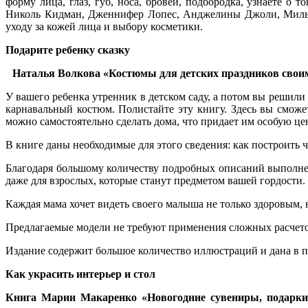
форму лица, глаз, губ, носа, бровей, подбородка, узнаете о
Николь Кидман, Дженнифер Лопес, Анджелины Джоли, Милы 
уходу за кожей лица и выбору косметики.
Подарите ребенку сказку
Наталья Волкова «Костюмы для детских праздников свои
У вашего ребенка утренник в детском саду, а потом вы решили 
карнавальный костюм. Полистайте эту книгу. Здесь вы смож
можно самостоятельно сделать дома, что придает им особую це
В книге даны необходимые для этого сведения: как построить ч
Благодаря большому количеству подробных описаний выполнен
даже для взрослых, которые станут предметом вашей гордости.
Каждая мама хочет видеть своего малыша не только здоровым, 
Предлагаемые модели не требуют применения сложных расчетов
Издание содержит большое количество иллюстраций и дана в п
Как украсить интерьер и стол
Книга Марии Макаренко «Новогодние сувениры, подарки 