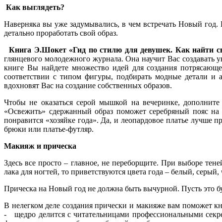
Как выглядеть?
Наверняка вы уже задумывались, в чем встречать Новый год.
детально проработать свой образ.
Книга Э.Шокет «Гид по стилю для девушек. Как найти с
глянцевого молодежного журнала. Она научит Вас создавать ун
книге Вы найдете множество идей для создания потрясающег
соответствии с типом фигуры, подбирать модные детали и 
вдохновят Вас на создание собственных образов.
Чтобы не оказаться серой мышкой на вечеринке, дополните
«Освежить» сдержанный образ поможет серебряный пояс на пл
понравится «хозяйке года». Да, и леопардовое платье лучше п
брюки или платье-футляр.
Макияж и прическа
Здесь все просто – главное, не переборщите. При выборе тене
лака для ногтей, то приветствуются цвета года – белый, сер
Прическа на Новый год не должна быть вычурной. Пусть это бу
В нелегком деле создания прически и макияже вам поможет к
- щедро делится с читательницами профессиональными секрет