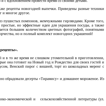
о и с вдохновением провести время со своими детьми.
акже рецепты новогодней выпечки. Приведены разные техники
г и многое другое.
 из пушистых помпонов, жемчужными гирляндами. Кроме того,
 простые, но эффектные идеи для украшения посуды, а также
ается большим количеством цветных фотографий, понятными
ворчества, но и полный комплект новогодних украшений!
рецепты».
 и в то же время не слишком утомительной в приготовлении,
рые она готовит на Новый год и Рождество для своих гостей и
усом, Венский пирог с вишней, торт из шоколадных меренг с
нно обрадовали десерты «Тирамису» и домашнее мороженое. Из
нико-экономической и сельскохозяйственной литературы (ул.