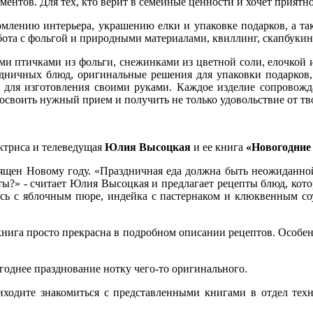
ментов. Для тех, кто верит в семейные ценности и хочет приятн
рмлению интерьера, украшению елки и упаковке подарков, а т
абота с фольгой и природными материалами, квиллинг, скапбукин
и птичками из фольги, снежинками из цветной соли, елочкой
дничных блюд, оригинальные решения для упаковки подарков,
для изготовления своими руками. Каждое изделие сопровожд
 освоить нужный прием и
получить не только удовольствие от т
актриса и телеведущая
Юлия Высоцкая
и ее книга
«Новогодние 
ящен Новому году. «Праздничная еда должна быть неожиданной
иты?» - считает Юлия Высоцкая и предлагает рецепты блюд, кото
усь с яблочным пюре, индейка с пастернаком и клюквенным со
 книга просто прекрасна в подробном описании рецептов. Особе
годнее празднование нотку чего-то оригинального.
риходите знакомиться с представленными книгами в отдел тех