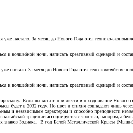
мя уже настало. За месяц до Нового Года отел технико-экономич
ься к волшебной ночи, написать креативный сценарий и состав
 уже настало. За месяц до Нового Года отел сельскохозяйственн
ься к волшебной ночи, написать креативный сценарий и состав
роскопу. Если вы хотите привнести в празднование Нового го
ысы будет в 2032 году. Но цвет и стихия совпадают лишь через 
льным и независимым характером и способно преподнести немал
л в китайской традиции ассоциируется с яростью, напором, а бел
х знаков Зодиака. В год Белой Металлической Крысы (Мыши) ес