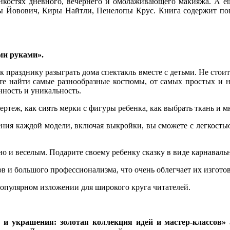
 тонкостях дневного, вечернего и омолаживающего макияжа. А ещ
Йовович, Киры Найтли, Пенелопы Крус. Книга содержит пош
ми руками».
к празднику разыграть дома спектакль вместе с детьми. Не стоит
ете найти самые разнообразные костюмы, от самых простых и н
нность и уникальность.
ертеж, как сиять мерки с фигуры ребенка, как выбрать ткань и м
ия каждой модели, включая выкройки, вы сможете с легкостью
но и веселым. Подарите своему ребенку сказку в виде карнаваль
 и большого профессионализма, что очень облегчает их изгото
опулярном изложении для широкого круга читателей.
и украшения: золотая коллекция идей и мастер-классов»