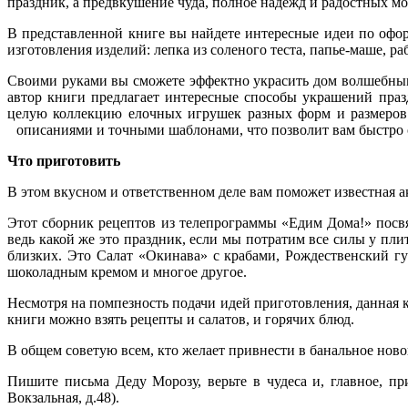
праздник, а предвкушение чуда, полное надежд и радостных мо
В представленной книге вы найдете интересные идеи по офо
изготовления изделий: лепка из соленого теста, папье-маше, р
Своими руками вы сможете эффектно украсить дом волшебным
автор книги предлагает интересные способы украшений праз
целую коллекцию елочных игрушек разных форм и размеров 
описаниями и точными шаблонами, что позволит вам быстро
Что приготовить
В этом вкусном и ответственном деле вам поможет известная 
Этот сборник рецептов из телепрограммы «Едим Дома!» посв
ведь какой же это праздник, если мы потратим все силы у пл
близких. Это Салат «Окинава» с крабами, Рождественский г
шоколадным кремом и многое другое.
Несмотря на помпезность подачи идей приготовления, данная
книги можно взять рецепты и салатов, и горячих блюд.
В общем советую всем, кто желает привнести в банальное ново
Пишите письма Деду Морозу, верьте в чудеса и, главное, п
Вокзальная, д.48).