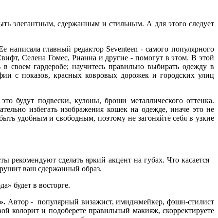
ыть элегантным, сдержанным и стильным. А для этого следует
 Ее написала главный редактор Seventeen - самого популярного
вифт, Селена Гомес, Рианна и другие - помогут в этом. В этой
 в своем гардеробе; научитесь правильно выбирать одежду в
фии с показов, красных ковровых дорожек и городских улиц
то будут подвески, кулоны, броши металлического оттенка.
ательно избегать изображения кошек на одежде, иначе это не
 быть удобным и свободным, поэтому не загоняйте себя в узкие
ты рекомендуют сделать яркий акцент на губах. Что касается
нарушит ваш сдержанный образ.
а» будет в восторге.
».
Автор - популярный визажист, имиджмейкер, фэшн-стилист
вой колорит и подоберете правильный макияж, скорректируете