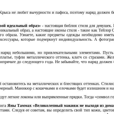
 Крыса не любит вычурности и пафоса, поэтому наряд должен б
вой идеальный образ»
- настоящая библия стиля для девушек.
икальный образ, а настоящие иконы стиля - такие как Тейлор С
о образа. Узнаете, какие предметы одежды необходимо иметь
аксессуары, которые подчеркнут индивидуальность. А фотогра
 наряд небольшими, но привлекательными элементами. Пусть э
атье, туфли металлического оттенка, клатч со стразами. Жел
рипрячьте до следующего года. Не забывайте, что наряд должен
й остановитесь на металлических и блестящих оттенках. Стилис
ый, черный. Маникюр с кошечками и елочками будет излишним и 
дут легкие локоны или выпрямленные прядки. Тогда «символ год
нига
Яны Таммах «Великолепный макияж не выходя из дома
ами. Следуя ее советам, вы определить свой тип кожи, цвето