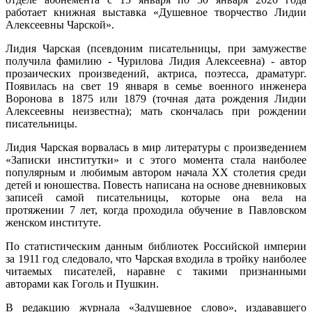
работает книжная выставка «Душевное творчество Лидии
Алексеевны Чарской».
Лидия Чарская (псевдоним писательницы, при замужестве
получила фамилию - Чурилова Лидия Алексеевна) - автор
прозаических произведений, актриса, поэтесса, драматург.
Появилась на свет 19 января в семье военного инженера
Воронова в 1875 или 1879 (точная дата рождения Лидии
Алексеевны неизвестна); мать скончалась при рождении
писательницы.
Лидия Чарская ворвалась в мир литературы с произведением
«Записки институтки» и с этого момента стала наиболее
популярным и любимым автором начала XX столетия среди
детей и юношества. Повесть написана на основе дневниковых
записей самой писательницы, которые она вела на
протяжении 7 лет, когда проходила обучение в Павловском
женском институте.
По статистическим данным библиотек Российской империи
за 1911 год следовало, что Чарская входила в тройку наиболее
читаемых писателей, наравне с такими признанными
авторами как Гоголь и Пушкин.
В редакцию журнала «Задушевное слово», издававшего