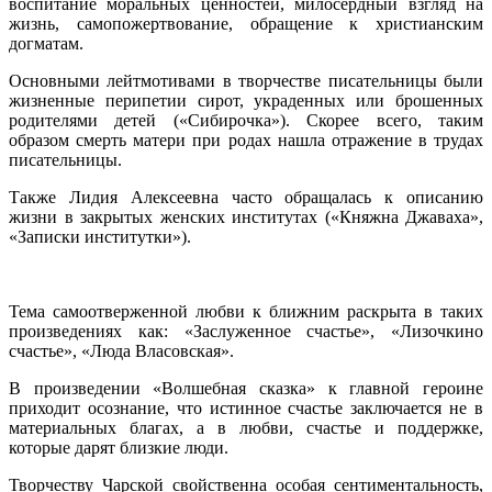
воспитание моральных ценностей, милосердный взгляд на
жизнь, самопожертвование, обращение к христианским
догматам.
Основными лейтмотивами в творчестве писательницы были
жизненные перипетии сирот, украденных или брошенных
родителями детей («Сибирочка»). Скорее всего, таким
образом смерть матери при родах нашла отражение в трудах
писательницы.
Также Лидия Алексеевна часто обращалась к описанию
жизни в закрытых женских институтах («Княжна Джаваха»,
«Записки институтки»).
Тема самоотверженной любви к ближним раскрыта в таких
произведениях как: «Заслуженное счастье», «Лизочкино
счастье», «Люда Власовская».
В произведении «Волшебная сказка» к главной героине
приходит осознание, что истинное счастье заключается не в
материальных благах, а в любви, счастье и поддержке,
которые дарят близкие люди.
Творчеству Чарской свойственна особая сентиментальность,