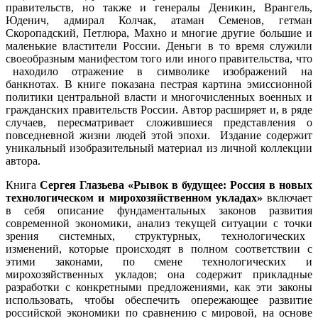
правительств, но также и генералы Деникин, Врангель,
Юденич, адмирал Колчак, атаман Семенов, гетман
Скоропадский, Петлюра, Махно и многие другие большие и
маленькие властители России. Деньги в то время служили
своеобразным манифестом того или иного правительства, что
находило отражение в символике изображений
на
банкнотах. В книге показана пестрая картина эмиссионной
политики центральной власти и многочисленных военных и
гражданских правительств России. Автор расширяет и, в ряде
случаев, пересматривает сложившиеся представления о
повседневной жизни людей этой эпохи. Издание содержит
уникальный изобразительный материал из личной коллекции
автора.
Книга
Сергея Глазьева «Рывок в будущее: Россия в новых
технологическом и мирохозяйственном укладах»
включает
в себя описание фундаментальных законов развития
современной экономики, анализ текущей ситуации с точки
зрения системных, структурных,
технологических
изменений, которые происходят в полном соответствии с
этими законами, по смене технологических и
мирохозяйственных укладов; она содержит прикладные
разработки с конкретными предложениями, как эти законы
использовать, чтобы обеспечить опережающее развитие
российской экономики по сравнению с мировой, на основе