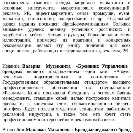
рассмотрены главные тренды мирового маркетинга и
основные инструменты маркетинговых коммуникаций:
реклама, PR, директ-маркетинг, сейлз промоушн, event-
маркетинг, спонсорство, адвергейминг и др. Отдельный
раздел издания посвящен digital-коммуникациям. Большое
внимание уделено анализу успешных российских и
зарубежных кейсов. Четкая структура, большое количество
иллюстраций, примеров из практики и конкретных
рекомендаций делают эту книгу полезной для всех
специалистов, работающих в сфере маркетинга, рекламы, PR.
Издание
Валерия Музыканта «Брендинг. Управление
брендом»
является продолжением серии книг «Азбука
рекламы», подготовленным в соответствии с
Государственным образовательным стандартом высшего
профессионального образования по специальности
«Реклама». Книга посвящена брендингу и основам бренд-
менеджмента, ставящим своей целью построение капитала
бренда и, в конечном счете, сбалансированного бизнес-
портфеля. Будет полезна студентам, аспирантам, работникам
рекламной индустрии, а также тем, кто хочет стать
профессионалом в интереснейшем рекламном бизнесе.
В пособии
Максима Макашева «Бренд-менеджмент: бренд