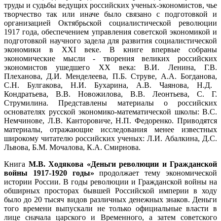
труды и судьбы ведущих российских ученых-экономистов, чье
творчество так или иначе было связано с подготовкой и
организацией Октябрьской социалистической революции
1917 года, обеспечением управления советской экономикой и
подготовкой научного задела для развития социалистической
экономики в XXI веке. В книге впервые собраны
экономические мысли - творения великих российских
экономистов ушедшего XX века: В.И. Ленина, Г.В.
Плеханова, Д.И. Менделеева, П.Б. Струве, А.А. Богданова,
С.Н. Булгакова,
Н.И. Бухарина, А.В. Чаянова, Н.Д.
Кондратьева, В.В. Новожилова, В.В. Леонтьева, С. Г.
Струмилина. Представлены материалы о российских
основателях русской экономико-математической школы: B.C.
Немчинове, Л.В. Канторовиче, Н.П. Федоренко. Приводятся
материалы, отражающие исследования менее известных
широкому читателю российских ученых: Л.И. Абалкина, Д.С.
Львова, Б.М. Мочалова, К.А. Смирнова.
Книга
М.В. Ходякова «Деньги революции и Гражданской
войны 1917-1920 годы»
продолжает тему экономической
истории России. В годы революции и Гражданской войны на
обширных просторах бывшей Российской империи в ходу
было до 20 тысяч видов различных денежных знаков. Деньги
того времени выпускали не только официальные власти в
лице сначала царского и Временного, а затем советского