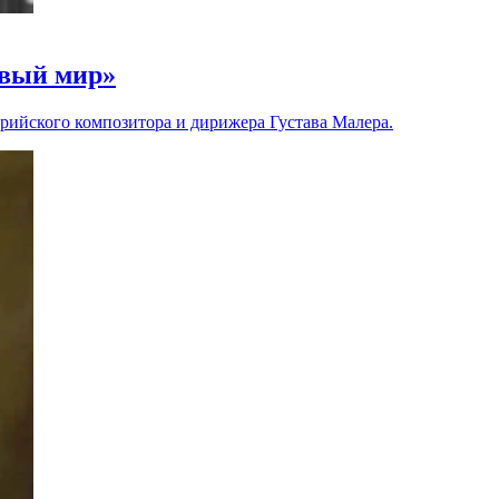
овый мир»
трийского композитора и дирижера Густава Малера.