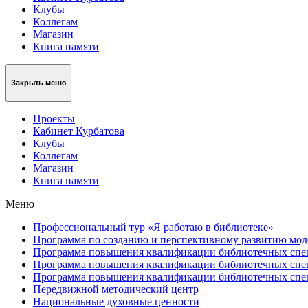
Клубы
Коллегам
Магазин
Книга памяти
Закрыть меню
Проекты
Кабинет Курбатова
Клубы
Коллегам
Магазин
Книга памяти
Меню
Профессиональный тур «Я работаю в библиотеке»
Программа по созданию и перспективному развитию моде
Программа повышения квалификации библиотечных специ
Программа повышения квалификации библиотечных спец
Программа повышения квалификации библиотечных спец
Передвижной методический центр
Национальные духовные ценности