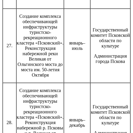
Создание комплекса
обеспечивающей
инфраструктуры
Государственный
туристско-
комитет Псковской
рекреационного
области по
кластера «Псковский».
январь–
27.
культуре
Реконструкция
июль
набережной реки
Администрация
Великая от
города Пскова
Ольгинского моста до
моста им. 50-летия
Октября
Создание комплекса
обеспечивающей
инфраструктуры
туристско-
Государственный
рекреационного
комитет Псковской
кластера «Псковский».
области по
январь–
28.
Реконструкция
культуре
декабрь
набережной р. Псковы
Администрация