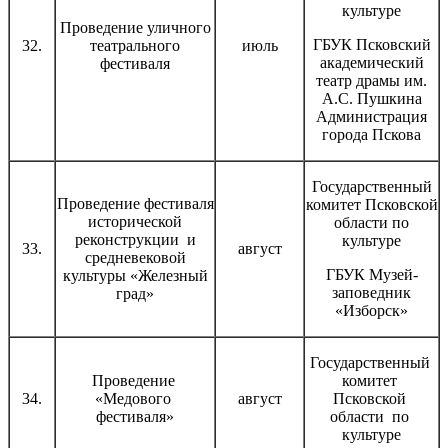
культуре
Проведение уличного
ГБУК Псковский
32.
театрального
июль
академический
фестиваля
театр драмы им.
А.С. Пушкина
Администрация
города Пскова
Государственный
Проведение фестиваля
комитет Псковской
исторической
области по
реконструкции и
культуре
33.
август
средневековой
ГБУК Музей-
культуры «Железный
заповедник
град»
«Изборск»
Государственный
Проведение
комитет
34.
«Медового
август
Псковской
фестиваля»
области по
культуре