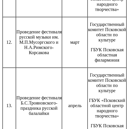
народного
творчества»
Государственный
комитет Псковской
Проведение фестиваля
области по
русской музыки им.
культуре
12.
М.П.Мусоргского и
март
Н.А.Римского-
ГБУК Псковская
Корсакова
областная
филармония
Государственный
комитет Псковской
области по
культуре
Проведение фестиваля
ГБУК «Псковский
Б.С.Трояновского-
13.
апрель
областной центр
праздника русской
народного
балалайки
творчества»
ГБУК Псковская