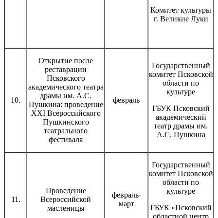
Комитет культуры
г. Великие Луки
Открытие после
Государственный
реставрации
комитет Псковской
Псковского
области по
академического театра
культуре
драмы им. А.С.
10.
февраль
Пушкина: проведение
ГБУК Псковский
XXI Всероссийского
академический
Пушкинского
театр драмы им.
театрального
А.С. Пушкина
фестиваля
Государственный
комитет Псковской
области по
Проведение
культуре
февраль-
11.
Всероссийской
март
ГБУК «Псковский
масленицы
областной центр