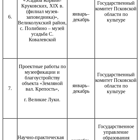
«Усадьба Корвин-
Государственный
Круковских, XIX в.
комитет Псковской
(филиал музея-
январь–
области по
6.
заповедника)»,
декабрь
культуре
Великолукский район,
с. Полибино – музей
усадьба С.
Ковалевской
Проектные работы по
музеефикации и
Государственный
благоустройству
комитет Псковской
объекта «Земляной
январь–
области по
7.
вал. Крепость»,
декабрь
культуре
г. Великие Луки.
Государственное
управление
Научно-практическая
образования