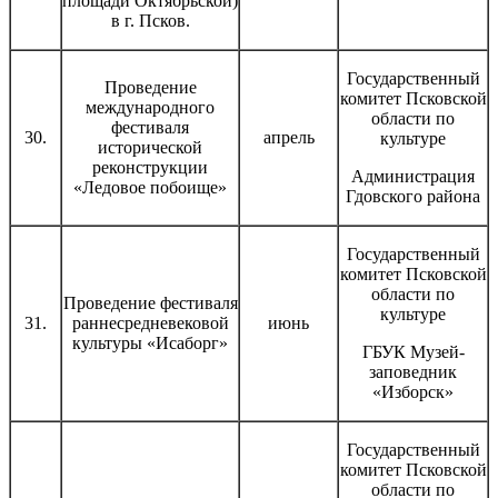
площади Октябрьской)
в г. Псков.
Государственный
Проведение
комитет Псковской
международного
области по
фестиваля
30.
апрель
культуре
исторической
реконструкции
Администрация
«Ледовое побоище»
Гдовского района
Государственный
комитет Псковской
области по
Проведение фестиваля
культуре
31.
раннесредневековой
июнь
культуры «Исаборг»
ГБУК Музей-
заповедник
«Изборск»
Государственный
комитет Псковской
области по