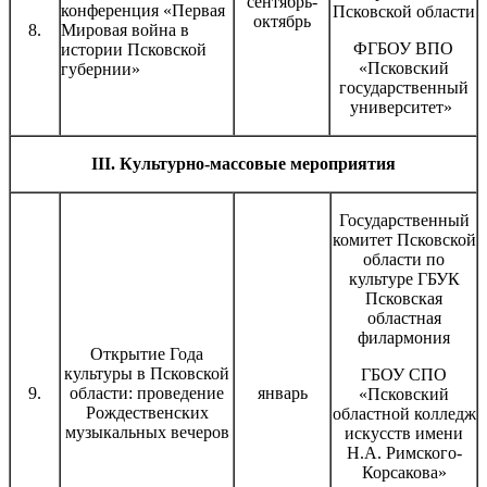
сентябрь-
конференция «Первая
Псковской области
октябрь
8.
Мировая война в
ФГБОУ ВПО
истории Псковской
«Псковский
губернии»
государственный
университет»
III. Культурно-массовые мероприятия
Государственный
комитет Псковской
области по
культуре ГБУК
Псковская
областная
филармония
Открытие Года
культуры в Псковской
ГБОУ СПО
9.
области: проведение
январь
«Псковский
Рождественских
областной колледж
музыкальных вечеров
искусств имени
Н.А. Римского-
Корсакова»