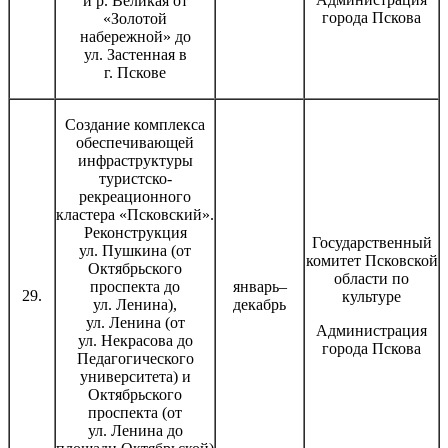
и р. Великая от
города Пскова
«Золотой
набережной» до
ул. Застенная в
г. Пскове
Создание комплекса
обеспечивающей
инфраструктуры
туристско-
рекреационного
кластера «Псковский».
Реконструкция
Государственный
ул. Пушкина (от
комитет Псковской
Октябрьского
области по
проспекта до
январь–
29.
культуре
ул. Ленина),
декабрь
ул. Ленина (от
Администрация
ул. Некрасова до
города Пскова
Педагогического
университета) и
Октябрьского
проспекта (от
ул. Ленина до