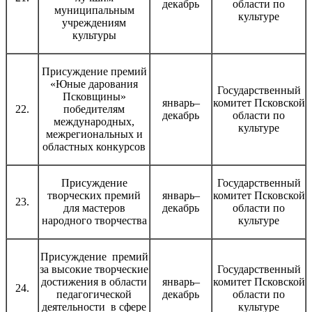
декабрь
области по
муниципальным
культуре
учреждениям
культуры
Присуждение премий
«Юные дарования
Государственный
Псковщины»
январь–
комитет Псковской
22.
победителям
декабрь
области по
международных,
культуре
межрегиональных и
областных конкурсов
Присуждение
Государственный
творческих премий
январь–
комитет Псковской
23.
для мастеров
декабрь
области по
народного творчества
культуре
Присуждение премий
за высокие творческие
Государственный
достижения в области
январь–
комитет Псковской
24.
педагогической
декабрь
области по
деятельности в сфере
культуре