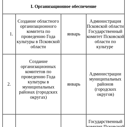
I. Организационное обеспечение
Создание областного
Администрация
организационного
Псковской области
комитета по
Государственный
январь
проведению Года
комитет Псковской
культуры в Псковской
области по
области
культуре
Создание
организационных
комитетов по
Администрации
проведению Года
муниципальных
культуры в
2.
январь
районов
муниципальных
(городских
районах (городских
округов)
округах)
Государственный
комитет Псковской