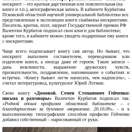
инскрипт – это краткая дарственная или пояснительная (на
книге и т.п.), автографическая запись. В кабинете Курбатова
Псковской областной научной универсальной библиотеки все
представленные в экспозиции книги снабжены инскриптами.
Писатель, критик, поэт, лауреат Государственной премии РФ
Валентин Курбатов подписал свои книги для библиотеки;
кроме того, в кабинете можно увидеть подаренные ему книги
с инскриптами.
Чаще всего подписывает книгу сам автор. Но бывает, что
инскрипт выполнен составителем, переводчиком или
издателем книги, а иногда даже её героем. Такие записи –
дань вежливости, выражение дружеских чувств,
признательности, поздравление, напоминание о событиях и
встречах. «Книгу бывает легче написать, чем надписать», -
считал литературовед, культуролог Юрий Лотман.
Свою книгу
«Домовой. Семен Степанович Гейченко:
письма и разговоры»
Валентин Курбатов подписал так:
«Родной обоим профилям областной библиотеке – с
благодарностью за духовное окормление. 20.10.09»
, - и к
выполненному типографским способом профилю Гейченко
добавил собственный – нарисованный от руки.