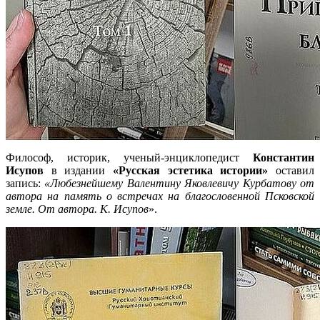
Философ, историк, ученый-энциклопедист
Константин
Исупов
в издании
«Русская эстетика истории»
оставил
запись:
«Любезнейшему Валентину Яковлевичу Курбатову от
автора на память о встречах на благословенной Псковской
земле. От автора. К. Исупов
».