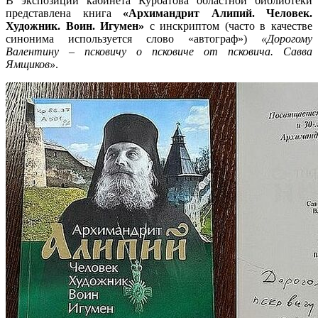
В экспозиции кабинета Курбатова областной библиотеки
представлена книга
«Архимандрит Алипий. Человек.
Художник. Воин. Игумен»
с инскриптом (часто в качестве
синонима используется слово «автограф»)
«Дорогому
Валентину – псковичу о псковиче от псковича. Савва
Ямщиков»
.