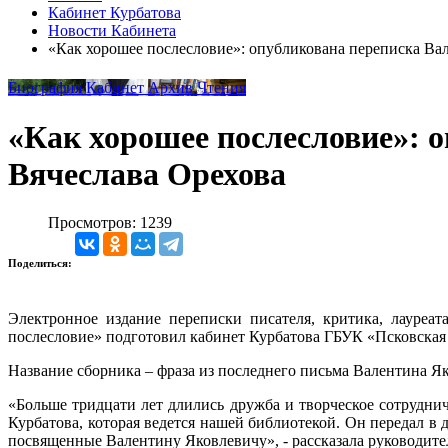
Кабинет Курбатова
Новости Кабинета
«Как хорошее послесловие»: опубликована переписка Ва
Биография
Кабинет
Архив
Чтения
«Как хорошее послесловие»: 
Вячеслава Орехова
Просмотров: 1239
Поделиться:
Электронное издание переписки писателя, критика, лауреа
послесловие» подготовил кабинет Курбатова ГБУК «Псковская
Название сборника – фраза из последнего письма Валентина Як
«Больше тридцати лет длились дружба и творческое сотрудни
Курбатова, которая ведется нашей библиотекой. Он передал 
посвященные Валентину Яковлевичу», - рассказала руководите