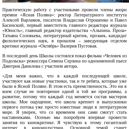
Практическую работу с участниками провели члены жюри
премии «Ясная Поляна»: ректор Литературного института
Алексей Варламов, писатели Владислав Отрошенко и Павел
Басинский, первый заместитель главного редактора журнала
«Юность», главный редактор издательства «Альпина. Проза»
Татьяна Соловьева, литературный критик, прозаик, кандидат
филологических наук, в прошлом – заведующая отделом
критики журнала «Октябрь» Валерия Пустовая.
В последний день Школы состоялся показ фильма «Человек из
Подольска» режиссера Семена Серзина по одноименной пьесе
Дмитрия Данилова с участием автора.
«Для меня важно, что в каждой последующей школе,
участвуют как новые участники, так и те ребята, которые уже
были в Ясной Поляне. В этом есть преемственность. Это ни в
коем случае не повторение одной и той же программы, а
развитие, потому что каждый год меняется состав мастеров
школы. Мое ощущение, что школа крепнет и выпускники
первого потока уже просто известные люди в литературном
мире. Я уверен, что со временем они сами смогут стать
наставниками. Осенью мы попробуем впервые провести
занятия по кинокритике. Я чувствую к этому гигантский
интерес в киноиндустрии. Основной темой станет