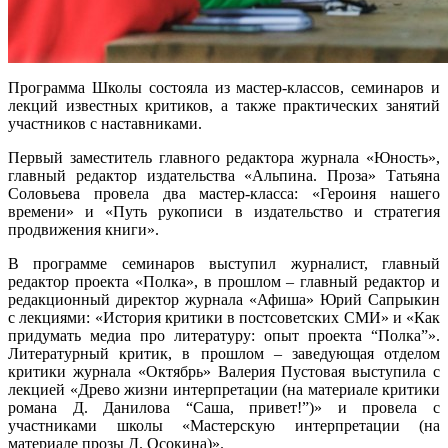
Программа Школы состояла из мастер-классов, семинаров и
лекций известных критиков, а также практических занятий
участников с наставниками.
Первый заместитель главного редактора журнала «Юность»,
главный редактор издательства «Альпина. Проза» Татьяна
Соловьева провела два мастер-класса: «Героиня нашего
времени» и «Путь рукописи в издательство и стратегия
продвижения книги».
В программе семинаров выступил журналист, главный
редактор проекта «Полка», в прошлом – главный редактор и
редакционный директор журнала «Афиша» Юрий Сапрыкин
с лекциями: «История критики в постсоветских СМИ» и «Как
придумать медиа про литературу: опыт проекта “Полка”».
Литературный критик, в прошлом – заведующая отделом
критики журнала «Октябрь» Валерия Пустовая выступила с
лекцией «Древо жизни интерпретации (на материале критики
романа Д. Данилова “Саша, привет!”)» и провела с
участниками школы «Мастерскую интерпретации (на
материале прозы Д. Осокина)».