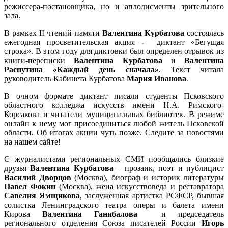
режиссера-постановщика, но и аплодисменты зрительного
зала.
В рамках II чтений памяти
Валентина Курбатова
состоялась
ежегодная просветительская акция - диктант «Бегущая
строка». В этом году для диктовки был определен отрывок из
книги-переписки
Валентина Курбатова
и
Валентина
Распутина
«Каждый день сначала»
. Текст читала
руководитель Кабинета Курбатова
Мария Иванова
.
В очном формате диктант писали студенты Псковского
областного колледжа искусств имени Н.А. Римского-
Корсакова и читатели муниципальных библиотек. В режиме
онлайн к нему мог присоединиться любой житель Псковской
области. Об итогах акции чуть позже. Следите за новостями
на нашем сайте!
С журналистами региональных СМИ пообщались близкие
друзья
Валентина Курбатова
– прозаик, поэт и публицист
Василий Дворцов
(Москва), биограф и историк литературы
Павел Фокин
(Москва), жена искусствоведа и реставратора
Савелия Ямщикова
, заслуженная артистка РСФСР, бывшая
солистка Ленинградского театра оперы и балета имени
Кирова
Валентина Ганибалова
и председатель
регионального отделения Союза писателей России
Игорь