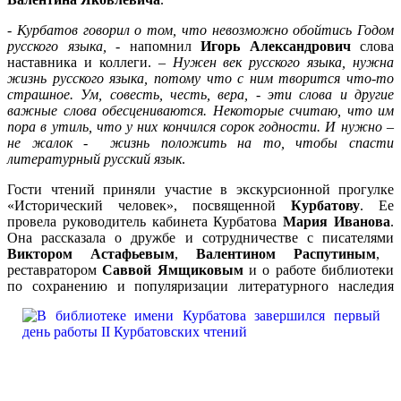
-
Курбатов говорил о том, что невозможно обойтись Годом
русского языка,
- напомнил
Игорь Александрович
слова
наставника и коллеги. –
Нужен век русского языка, нужна
жизнь русского языка, потому что с ним творится что-то
страшное. Ум, совесть, честь, вера, - эти слова и другие
важные слова обесцениваются. Некоторые считаю, что им
пора в утиль, что у них кончился сорок годности. И нужно –
не жалок - жизнь положить на то, чтобы спасти
литературный русский язык
.
Гости чтений приняли участие в экскурсионной прогулке
«Исторический человек», посвященной
Курбатову
. Ее
провела руководитель кабинета Курбатова
Мария Иванова
.
Она рассказала о дружбе и сотрудничестве с писателями
Виктором Астафьевым
,
Валентином Распутиным
,
реставратором
Саввой Ямщиковым
и о работе библиотеки
по сохранению и популяризации литературного наследия