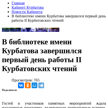
Главная
Кабинет Курбатова
Новости Кабинета
В библиотеке имени Курбатова завершился первый день
работы II Курбатовских чтений
Биография
Кабинет
Архив
Чтения
В библиотеке имени
Курбатова завершился
первый день работы II
Курбатовских чтений
Просмотров: 765
Поделиться:
Гостей и участников памятных мероприятий ждала
насыщенная программа, включающая литературные встречи,