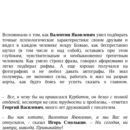
Вспоминали о том, как
Валентин Яковлевич
умел подбирать
точные психологические характеристики своим друзьям и
видел в каждом человеке искру Божью, как беспрестанно
шутил (в том числе и над собой), оставаясь при этом
глубоким, чувствительным и необыкновенно трепетным
человеком. Как умело строил фразы, говорил афоризмами и
легко подбирал рифмы. А еще хорошо получался на
фотографиях и не любил давать автографы. Не знал
полумеры, не экономил силы, работать и жил на разрыв
аорты, как будто боясь не успеть сказать о главном.
-
Все, к чему бы ни прикасался Курбатов, он делал с полной
отдачей, несмотря на свои трудности и проблемы
, - отметил
Георгий Василевич
, много лет друживший с писателем.
-
Вы как хотите, Валентин Яковлевич, а мы Вас не
отпускаем
, - сказал
Игорь Смолькин
. –
Ни сегодня, ни
завтра, никогда. Привыкайте
!