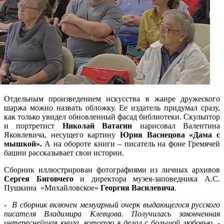
Отдельным произведением искусства в жанре дружеского
шаржа можно назвать обложку. Ее издатель придумал сразу,
как только увидел обновленный фасад библиотеки. Скульптор
и портретист
Николай Ватагин
нарисовал Валентина
Яковлевича, несущего картину
Юрия Васнецова «Дама с
мышкой».
А на обороте книги – писатель на фоне Гремячей
башни рассказывает свои истории.
Сборник иллюстрирован фотографиями из личных архивов
Сергея Биговчего
и директора музея-заповедника А.С.
Пушкина «Михайловское»
Георгия Василевича
.
- В сборник включен мемуарный очерк выдающегося русского
писателя Владимира Клевцова. Получилась законченная
интереснейшая книга, которую я делал с большой любовью
, -