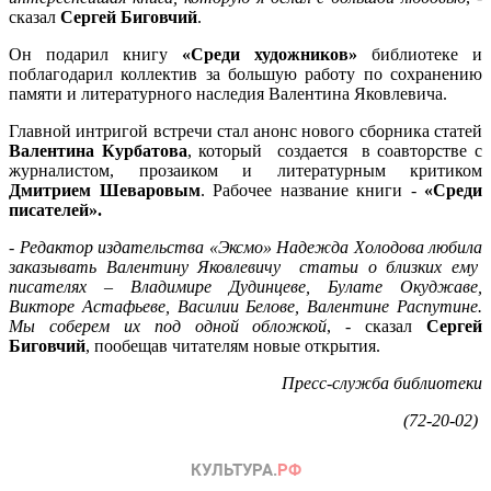
сказал
Сергей Биговчий
.
Он подарил книгу
«Среди художников»
библиотеке и
поблагодарил коллектив за большую работу по сохранению
памяти и литературного наследия Валентина Яковлевича.
Главной интригой встречи стал анонс нового сборника статей
Валентина Курбатова
, который создается в соавторстве с
журналистом, прозаиком и литературным критиком
Дмитрием Шеваровым
. Рабочее название книги -
«Среди
писателей».
-
Редактор издательства «Эксмо» Надежда Холодова любила
заказывать Валентину Яковлевичу статьи о близких ему
писателях – Владимире Дудинцеве, Булате Окуджаве,
Викторе Астафьеве, Василии Белове, Валентине Распутине.
Мы соберем их под одной обложкой
, - сказал
Сергей
Биговчий
, пообещав читателям новые открытия.
Пресс-служба библиотеки
(72-20-02)