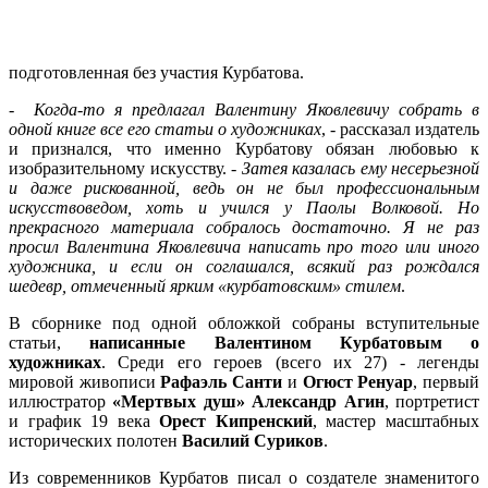
подготовленная без участия Курбатова.
-
Когда-то я предлагал Валентину Яковлевичу собрать в
одной книге все его статьи о художниках
, - рассказал издатель
и признался, что именно Курбатову обязан любовью к
изобразительному искусству. -
Затея казалась ему несерьезной
и даже рискованной, ведь он не был профессиональным
искусствоведом, хоть и учился у Паолы Волковой. Но
прекрасного материала собралось достаточно. Я не раз
просил Валентина Яковлевича написать про того или иного
художника, и если он соглашался, всякий раз рождался
шедевр, отмеченный ярким «курбатовским» стилем
.
В сборнике под одной обложкой собраны вступительные
статьи,
написанные Валентином Курбатовым о
художниках
. Среди его героев (всего их 27) - легенды
мировой живописи
Рафаэль Санти
и
Огюст Ренуар
, первый
иллюстратор
«Мертвых душ»
Александр Агин
, портретист
и график 19 века
Орест Кипренский
, мастер масштабных
исторических полотен
Василий Суриков
.
Из современников Курбатов писал о создателе знаменитого