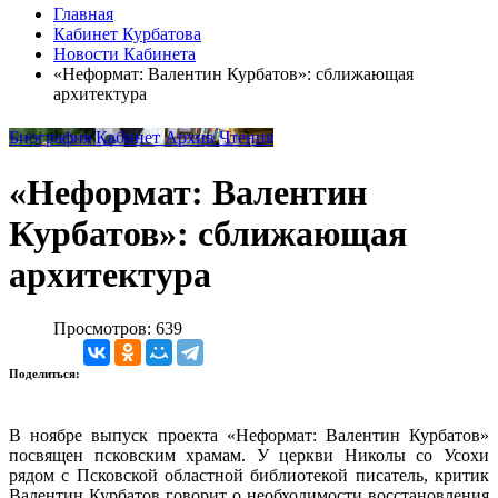
Главная
Кабинет Курбатова
Новости Кабинета
«Неформат: Валентин Курбатов»: сближающая
архитектура
Биография
Кабинет
Архив
Чтения
«Неформат: Валентин
Курбатов»: сближающая
архитектура
Просмотров: 639
Поделиться:
В ноябре выпуск проекта «Неформат: Валентин Курбатов»
посвящен псковским храмам. У церкви Николы со Усохи
рядом с Псковской областной библиотекой писатель, критик
Валентин Курбатов говорит о необходимости восстановления