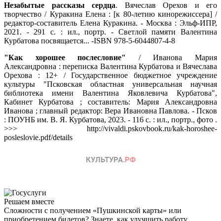
Незабытые рассказы сердца
. Вячеслав Орехов и его
творчество / Куракина Елена : [к 80-летию кинорежиссера] /
редактор-составитель Елена Куракина. - Москва : Эльф-ИПР,
2021. - 291 с. : ил., портр. - Светлой памяти Валентина
Курбатова посвящается... -ISBN 978-5-6044807-4-8
"Как хорошее послесловие"
/ Иванова Мария
Александровна : переписка Валентина Курбатова и Вячеслава
Орехова : 12+ / Государственное бюджетное учреждение
культуры "Псковская областная универсальная научная
библиотека имени Валентина Яковлевича Курбатова",
Кабинет Курбатова ; составитель: Мария Александровна
Иванова ; главный редактор: Вера Ивановна Павлова. - Псков
: ПОУНБ им. В. Я. Курбатова, 2023. - 116 с. : ил., портр., фото .
>>> http://vivaldi.pskovbook.ru/kak-horoshee-
posleslovie.pdf/details
Решаем вместе
Сложности с получением «Пушкинской карты» или
приобретением билетов? Знаете, как улучшить работу