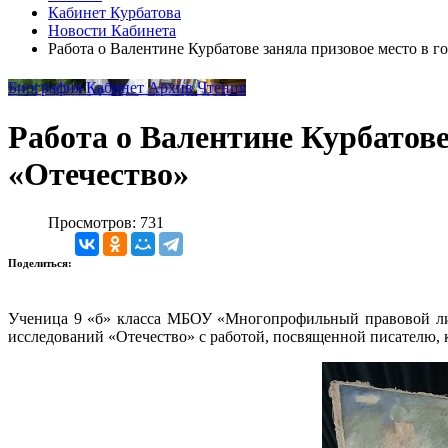
Кабинет Курбатова
Новости Кабинета
Работа о Валентине Курбатове заняла призовое место в г
Биография
Кабинет
Архив
Чтения
Работа о Валентине Курбатове
«Отечество»
Просмотров: 731
Поделиться:
Ученица 9 «б» класса МБОУ «Многопрофильный правовой лиц
исследований «Отечество» с работой, посвященной писателю, к