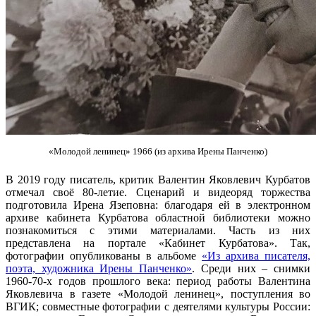
«Молодой ленинец» 1966 (из архива Ирены Панченко)
В 2019 году писатель, критик Валентин Яковлевич Курбатов
отмечал своё 80-летие. Сценарий и видеоряд торжества
подготовила Ирена Язеповна: благодаря ей в электронном
архиве кабинета Курбатова областной библиотеки можно
познакомиться с этими материалами. Часть из них
представлена на портале «Кабинет Курбатова». Так,
фотографии опубликованы в альбоме
«Из архива писателя,
поэта, художника Ирены Панченко»
. Среди них – снимки
1960-70-х годов прошлого века: период работы Валентина
Яковлевича в газете «Молодой ленинец», поступления во
ВГИК; совместные фотографии с деятелями культуры России: