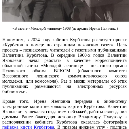
«В газете «Молодой ленинец» 1968 (из архива Ирены Панченко)
Напомним, в 2024 году кабинет Курбатова реализует проект
«Курбатов в номер: по страницам псковских газет». Цель
проекта – познакомить читателей с газетными публикациями
Валентина Курбатова. В середине 1960-х годов Валентин
Яковлевич начал работать в качестве корреспондента
областной газеты «Молодой ленинец» – печатного органа
Псковского обкома ВЛКСМ (областного комитета
Всесоюзного ленинского коммунистического союза
молодёжи, или комсомола). Раз в месяц материалы об этих
публикациях размещаются на электронных ресурсах
библиотеки.
Кроме того, Ирена Язеповна передала в библиотеку
электронные копии нескольких картин Курбатова. Валентин
Яковлевич увлекался созданием пейзажей, работы свои дарил
друзьям. Ранее благодаря историку Владимиру Пулузову в
распоряжении кабинета Курбатова оказалась фотография
пейзажа кисти Курбатова
. В правом нижнем углу - подпись