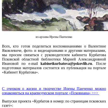
из архива Ирены Панченко
Всех, кто готов поделиться воспоминаниями о Валентине
Яковлевиче, фото- и видеоархивами и другими материалами,
мы просим связаться с руководителем кабинета Курбатова
Псковской областной библиотеки Марией Александровной
Ивановой по e-mail
kabinetkurbatova@pskovlib.ru
. После
подготовки материалов состоится их публикация на портале
«Кабинет Курбатова».
С очерком о жизни и творчестве Ирены Панченко можно
ознакомиться на краеведческом портале «Псковиана» >>>
Выпуски проекта «Курбатов в номер: по страницам псковских
газет»: