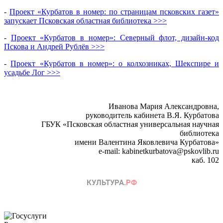
-
Проект «Курбатов в номер: по страницам псковских газет»
запускает Псковская областная библиотека >>>
-
Проект «Курбатов в номер»: Северный флот, дизайн-код
Пскова и Андрей Рублёв >>>
-
Проект «Курбатов в номер»: о колхозниках, Шекспире и
усадьбе Лог >>>
Иванова Мария Александровна,
руководитель кабинета В.Я. Курбатова
ГБУК «Псковская областная универсальная научная
библиотека
имени Валентина Яковлевича Курбатова»
e-mail: kabinetkurbatova@pskovlib.ru
каб. 102