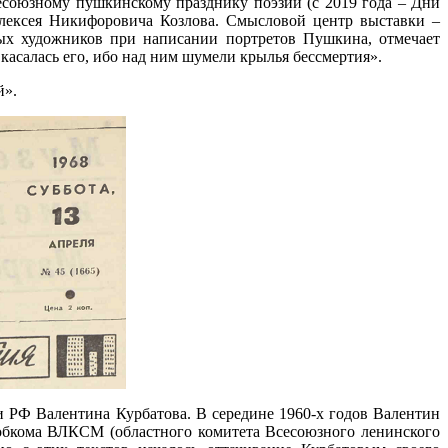
есоюзному пушкинскому празднику поэзии (с 2019 года – Дни
лексея Никифоровича Козлова. Смысловой центр выставки –
ных художников при написании портретов Пушкина, отмечает
 касалась его, ибо над ним шумели крылья бессмертия».
й».
и РФ Валентина Курбатова. В середине 1960-х годов Валентин
 обкома ВЛКСМ (областного комитета Всесоюзного ленинского