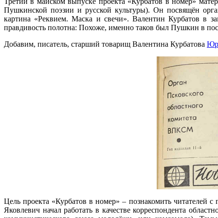
Третий в майском выпуске проекта «Курбатов в номер» мате
Пушкинской поэзии и русской культуры). Он посвящён орга
картина «Реквием. Маска и свечи». Валентин Курбатов в з
правдивость полотна: Похоже, именно таков был Пушкин в после
Добавим, писатель, старший товарищ Валентина Курбатова
Юр
Цель проекта «Курбатов в номер» – познакомить читателей с
Яковлевич начал работать в качестве корреспондента облас