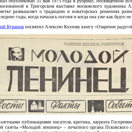
риал опубликован 31 мая 1975 года в рубрике, посвященной Вс
низованной в Тригорском выставке московского художника А
аметке размышляет о традициях и новаторских решениях раз
дние годы, когда началась погоня и когда она уже как будто не
ий Куранов
посвятил Алексею Козлову книгу «Озарение радуго
 газетными публикациями писателя, критика, лауреата Госпреми
тной газеты «Молодой ленинец» – печатного органа Псковского