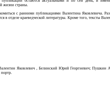
 публикаций остаются актуальными и по сей день, и именн
ой жизни страны.
акомиться с ранними публикациями Валентина Яковлевича. Раз
ся в отделе краеведческой литературы. Кроме того, тексты Вал
в Валентин Яковлевич , Белинский Юрий Георгиевич; Пушкин 
, портр.