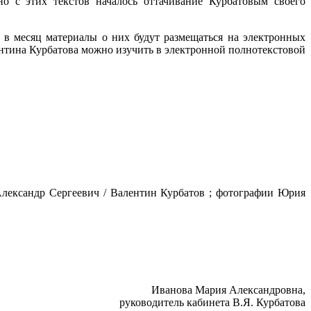
о с этих текстов началось оттачивание Курбатовым своего
 в месяц материалы о них будут размещаться на электронных
ентина Курбатова можно изучить в электронной полнотекстовой
Александр Сергеевич / Валентин Курбатов ; фотографии Юрия
Иванова Мария Александровна,
руководитель кабинета В.Я. Курбатова