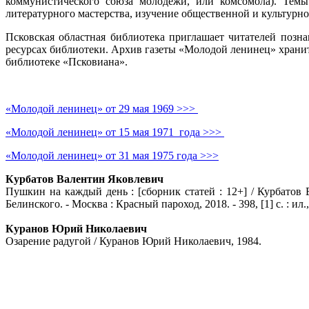
коммунистического союза молодёжи, или комсомола). Темы
литературного мастерства, изучение общественной и культурн
Псковская областная библиотека приглашает читателей позн
ресурсах библиотеки. Архив газеты «Молодой ленинец» хранит
библиотеке «Псковиана».
«Молодой ленинец» от 29 мая 1969 >>>
«Молодой ленинец» от 15 мая 1971 года >>>
«Молодой ленинец» от 31 мая 1975 года >>>
Курбатов Валентин Яковлевич
Пушкин на каждый день : [сборник статей : 12+] / Курбато
Белинского. - Москва : Красный пароход, 2018. - 398, [1] с. : ил.
Куранов Юрий Николаевич
Озарение радугой / Куранов Юрий Николаевич, 1984.