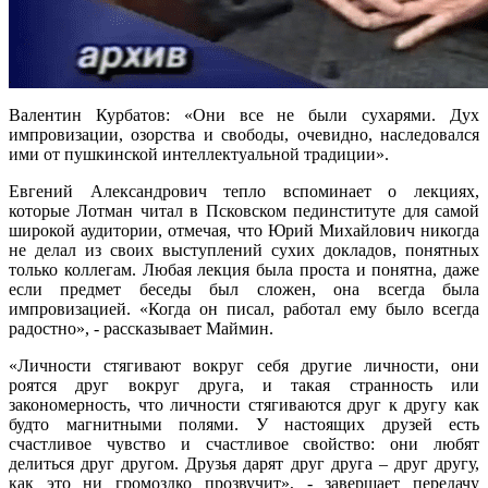
Валентин Курбатов: «Они все не были сухарями. Дух
импровизации, озорства и свободы, очевидно, наследовался
ими от пушкинской интеллектуальной традиции».
Евгений Александрович тепло вспоминает о лекциях,
которые Лотман читал в Псковском пединституте для самой
широкой аудитории, отмечая, что Юрий Михайлович никогда
не делал из своих выступлений сухих докладов, понятных
только коллегам. Любая лекция была проста и понятна, даже
если предмет беседы был сложен, она всегда была
импровизацией. «Когда он писал, работал ему было всегда
радостно», - рассказывает Маймин.
«Личности стягивают вокруг себя другие личности, они
роятся друг вокруг друга, и такая странность или
закономерность, что личности стягиваются друг к другу как
будто магнитными полями. У настоящих друзей есть
счастливое чувство и счастливое свойство: они любят
делиться друг другом. Друзья дарят друг друга – друг другу,
как это ни громоздко прозвучит», - завершает передачу