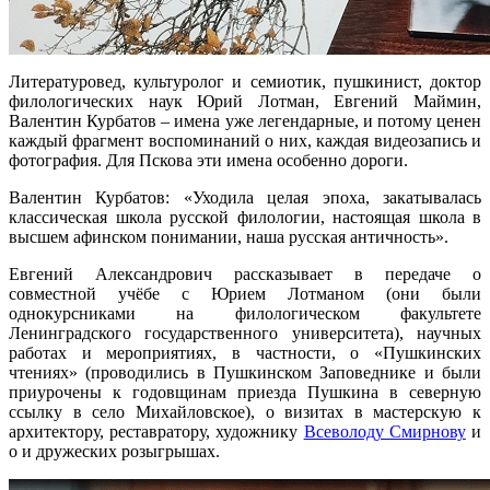
Литературовед, культуролог и семиотик, пушкинист, доктор
филологических наук Юрий Лотман, Евгений Маймин,
Валентин Курбатов – имена уже легендарные, и потому ценен
каждый фрагмент воспоминаний о них, каждая видеозапись и
фотография. Для Пскова эти имена особенно дороги.
Валентин Курбатов: «Уходила целая эпоха, закатывалась
классическая школа русской филологии, настоящая школа в
высшем афинском понимании, наша русская античность».
Евгений Александрович рассказывает в передаче о
совместной учёбе с Юрием Лотманом (они были
однокурсниками на филологическом факультете
Ленинградского государственного университета), научных
работах и мероприятиях, в частности, о «Пушкинских
чтениях» (проводились в Пушкинском Заповеднике и были
приурочены к годовщинам приезда Пушкина в северную
ссылку в село Михайловское), о визитах в мастерскую к
архитектору, реставратору, художнику
Всеволоду Смирнову
и
о и дружеских розыгрышах.