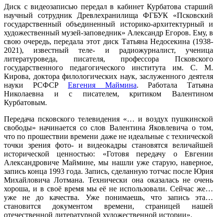
Диск с видеозаписью передал в кабинет Курбатова старший
научный сотрудник Древлехранилища ФГБУК «Псковский
государственный объединенный историко-архитектурный и
художественный музей-заповедник» Александр Егоров. Ему, в
свою очередь, передала этот диск Татьяна Недосекина (1938-
2021), известный теле- и радиожурналист, ученица
литературоведа, писателя, профессора Псковского
государственного педагогического института им. С. М.
Кирова, доктора филологических наук, заслуженного деятеля
науки РСФСР
Евгения Маймина
. Работала Татьяна
Николаевна и с писателем, критиком Валентином
Курбатовым.
Передача псковского телевидения «… и воздух пушкинской
свободы» начинается со слов Валентина Яковлевича о том,
что по прошествии времени даже не идеальные с технической
точки зрения фото- и видеокадры становятся величайшей
исторической ценностью: «Готовя передачу о Евгении
Александровиче Маймине, мы нашли уже старую, наверное,
запись конца 1993 года. Запись, сделанную тотчас после Юрия
Михайловича Лотмана. Технически она оказалась не очень
хороша, и в своё время мы её не использовали. Сейчас же…
уже не до качества. Уже понимаешь, что запись эта…
становится документом времени, страницей нашей
отечественной литературной художественной истории».