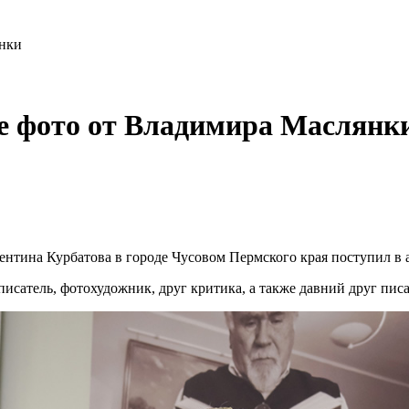
янки
е фото от Владимира Маслянк
ентина Курбатова в городе Чусовом Пермского края поступил в 
сатель, фотохудожник, друг критика, а также давний друг писа