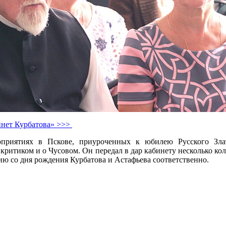
инет Курбатова» >>>
риятиях в Пскове, приуроченных к юбилею Русского Злато
 критиком и о Чусовом. Он передал в дар кабинету несколько к
ю со дня рождения Курбатова и Астафьева соответственно.