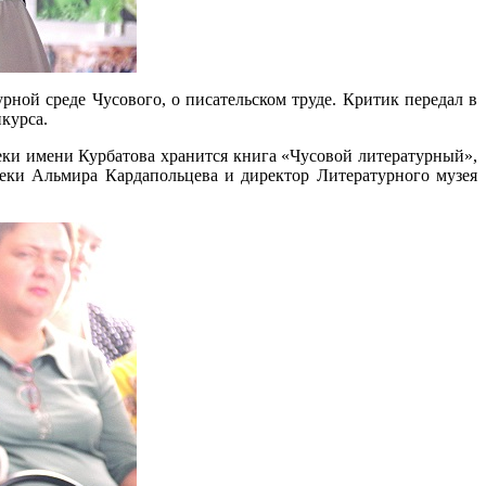
рной среде Чусового, о писательском труде. Критик передал в
курса.
ки имени Курбатова хранится книга «Чусовой литературный»,
теки Альмира Кардапольцева и директор Литературного музея