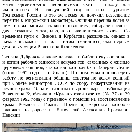
хотел организовать иконописный скит – школу для
иконописцев. На следующий год он стал лауреатом
Госпремии России, в это же время он получил разрешение
перейти в Мирожский монастырь. Община перешла вслед за
ним, так же занималась восстановлением, собирали средства
для создания международного иконописного скита. Со
временем пути о. Зинона и Курбатова разошлись, однако в
начале знакомства и годы потом иконописец был первым
духовным отцом Валентина Яковлевича.
Татьяна Дубровская также передала в библиотеку оригиналы
и копии рабочих записок и документов, связанных с жизнью
церковной общины, старостой которой был Валерий Ледин
(после 1995 года – о. Иоанн). По ним можно проследить
работу по регистрации общины советом по делам религий
при Совете Министров СССР, по сбору пожертвований на
ремонт храма. Одна из газетных вырезок дара – публикация
Валентина Курбатова в «Красноярской газете» (№ 27 от 29
февраля 1992 года) с призывом о помощи на восстановление
храма Рождества Иоанна Предтечи, «крестам которого
кланялся по дороге на битву ещё Александр Ярославич
Невский».