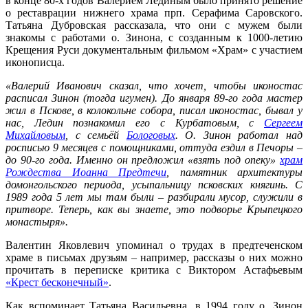
в конце 80-х годов Валерием Лединым было принято решение
о реставрации нижнего храма прп. Серафима Саровского.
Татьяна Дубровская рассказала, что они с мужем были
знакомы с работами о. Зинона, с созданным к 1000-летию
Крещения Руси документальным фильмом «Храм» с участием
иконописца.
«Валерий Иванович сказал, что хочет, чтобы иконостас
расписал Зинон (тогда игумен). До января 89-го года мастер
жил в Пскове, в колокольне собора, писал иконостас, бывал у
нас, Ледин познакомил его с Курбатовым, с
Сергеем
Михайловым
, с семьёй
Бологовых
. О. Зинон работал над
росписью 9 месяцев с помощниками, оттуда ездил в Печоры –
до 90-го года. Именно он предложил «взять под опеку»
храм
Рождества Иоанна Предтечи
, памятник архитектуры
домонгольского периода, усыпальницу псковских княгинь. С
1989 года 5 лет мы там были – разбирали мусор, служили в
притворе. Теперь, как вы знаете, это подворье Крыпецкого
монастыря».
Валентин Яковлевич упоминал о трудах в предтеченском
храме в письмах друзьям – например, рассказы о них можно
прочитать в переписке критика с Виктором Астафьевым
«Крест бесконечный»
.
Как вспоминает Татьяна Васильевна, в 1994 году о. Зинон