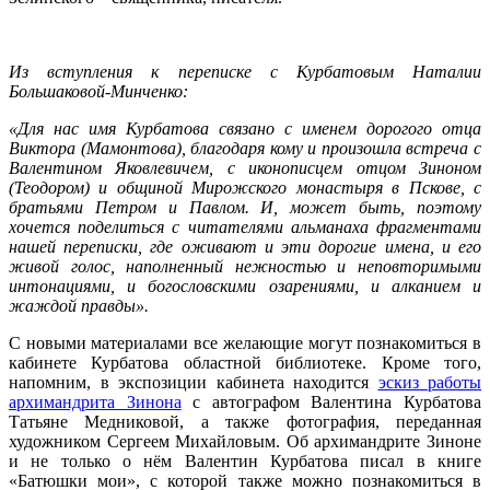
Из вступления к переписке с Курбатовым Наталии
Большаковой-Минченко:
«Для нас имя Курбатова связано с именем дорогого отца
Виктора (Мамонтова), благодаря кому и произошла встреча с
Валентином Яковлевичем, с иконописцем отцом Зиноном
(Теодором) и общиной Мирожского монастыря в Пскове, с
братьями Петром и Павлом. И, может быть, поэтому
хочется поделиться с читателями альманаха фрагментами
нашей переписки, где оживают и эти дорогие имена, и его
живой голос, наполненный нежностью и неповторимыми
интонациями, и богословскими озарениями, и алканием и
жаждой правды».
С новыми материалами все желающие могут познакомиться в
кабинете Курбатова областной библиотеке. Кроме того,
напомним, в экспозиции кабинета находится
эскиз работы
архимандрита Зинона
с автографом Валентина Курбатова
Татьяне Медниковой, а также фотография, переданная
художником Сергеем Михайловым. Об архимандрите Зиноне
и не только о нём Валентин Курбатова писал в книге
«Батюшки мои», с которой также можно познакомиться в