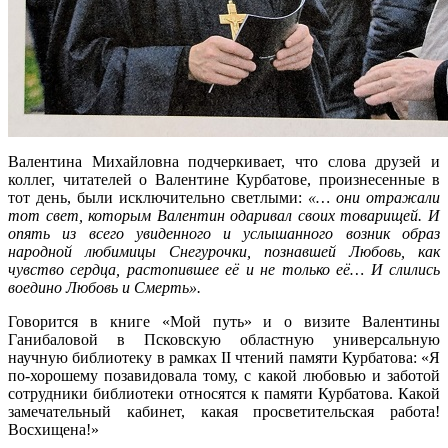
Валентина Михайловна подчеркивает, что слова друзей и
коллег, читателей о Валентине Курбатове, произнесенные в
тот день, были исключительно светлыми:
«… они отражали
тот свет, которым Валентин одаривал своих товарищей. И
опять из всего увиденного и услышанного возник образ
народной любимицы Снегурочки, познавшей Любовь, как
чувство сердца, растопившее её и не только её… И слились
воедино Любовь и Смерть».
Говорится в книге «Мой путь» и о визите Валентины
Ганибаловой в Псковскую областную универсальную
научную библиотеку в рамках II чтений памяти Курбатова: «Я
по-хорошему позавидовала тому, с какой любовью и заботой
сотрудники библиотеки относятся к памяти Курбатова. Какой
замечательный кабинет, какая просветительская работа!
Восхищена!»