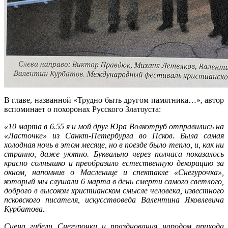
В главе, названной «Трудно быть другом памятника…», автор
вспоминает о похоронах Русского Златоуста:
«10 марта в 6.55 я и мой друг Юра Волкотруб отправились на
«Ласточке» из Санкт-Петербурга во Псков. Была самая
холодная ночь в этом месяце, но в поезде было тепло, и, как ни
странно, даже уютно. Буквально через полчаса показалось
красно солнышко и преобразило естественную декорацию за
окном, напомнив о Масленице и спектакле «Снегурочка»,
который мы слушали 6 марта в день смерти самого светлого,
доброго в высоком христианском смысле человека, известного
псковского писателя, искусствоведа Валентина Яковлевича
Курбатова.
Сцена гибели Снегурочки и празднования народом прихода