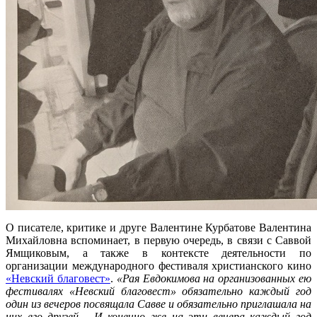
О писателе, критике и друге Валентине Курбатове Валентина
Михайловна вспоминает, в первую очередь, в связи с Саввой
Ямщиковым, а также в контексте деятельности по
организации международного фестиваля христианского кино
«Невский благовест»
.
«Рая Евдокимова на организованных ею
фестивалях «Невский благовест» обязательно каждый год
один из вечеров посвящала Савве и обязательно приглашала на
них его друзей… И конечно же на эти вечера каждый год