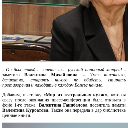
-
Он был такой… знаете ли… русский народный хитрец!
-
заметила
Валентина Михайловна
. –
Умел тихонечко,
деликатно, стараясь никого не обидеть, стирать
противоречия и находить в каждом Божье начало.
Добавим, выставку
«Мир из театральных кулис»,
которая
сразу после окончания пресс-конференции была открыта в
фойе 1-го этажа,
Валентина Ганибалова
посвятила памяти
Валентина Курбатова.
Также она передала в дар библиотеке
ценные книги.