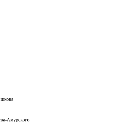
ишкова
ева-Амурского