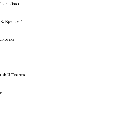
обролюбова
.К. Крупской
блиотека
м. Ф.И.Тютчева
жи