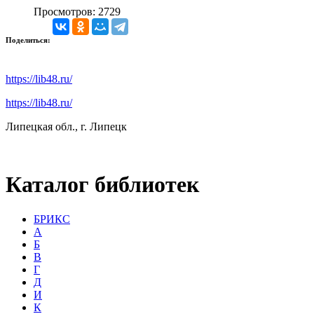
Просмотров: 2729
Поделиться:
https://lib48.ru/
https://lib48.ru/
Липецкая обл., г. Липецк
Каталог библиотек
БРИКС
А
Б
В
Г
Д
И
К