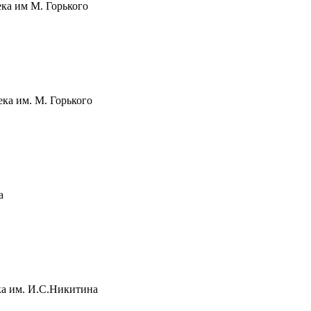
ка им М. Горького
ка им. М. Горького
а
ка им. И.С.Никитина