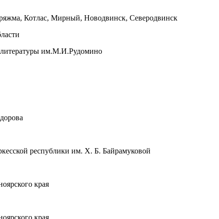
оряжма, Котлас, Мирный, Новодвинск, Северодвинск
бласти
й литературы им.М.И.Рудомино
едорова
кесской республики им. Х. Б. Байрамуковой
ноярского края
ноярского края