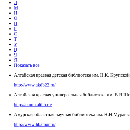
Л
М
Н
О
П
Р
С
Т
У
Ц
Ч
Я
Показать все
Алтайская краевая детская библиотека им. Н.К. Крупской
http://www.akdb22.ru/
Алтайская краевая универсальная библиотека им. В.Я.Ш
http://akunb.altlib.ru/
Амурская областная научная библиотека им. Н.Н.Муравь
http://www.libamur.ru/