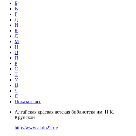
Б
В
Г
Д
И
К
Л
М
Н
О
П
Р
С
Т
У
Ц
Ч
Я
Показать все
Алтайская краевая детская библиотека им. Н.К.
Крупской
http://www.akdb22.ru/