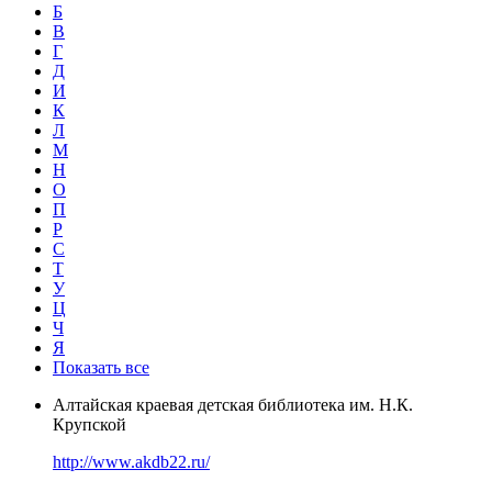
Б
В
Г
Д
И
К
Л
М
Н
О
П
Р
С
Т
У
Ц
Ч
Я
Показать все
Алтайская краевая детская библиотека им. Н.К.
Крупской
http://www.akdb22.ru/