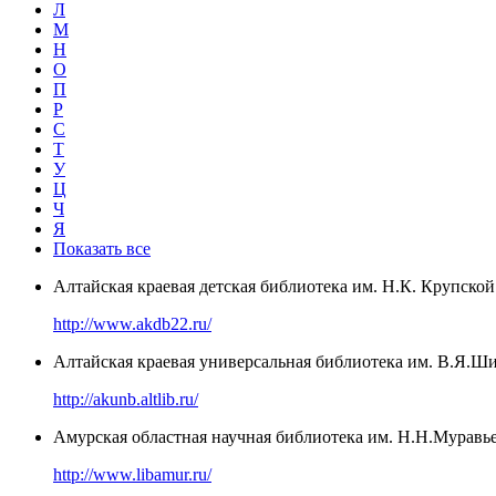
Л
М
Н
О
П
Р
С
Т
У
Ц
Ч
Я
Показать все
Алтайская краевая детская библиотека им. Н.К. Крупской
http://www.akdb22.ru/
Алтайская краевая универсальная библиотека им. В.Я.Ш
http://akunb.altlib.ru/
Амурская областная научная библиотека им. Н.Н.Муравь
http://www.libamur.ru/