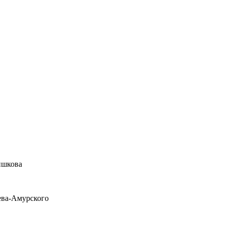
ишкова
ева-Амурского