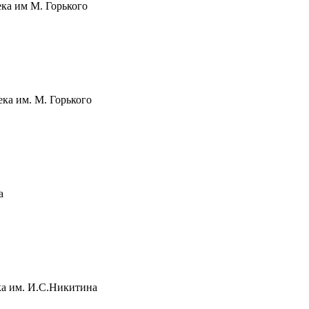
ка им М. Горького
ка им. М. Горького
а
ка им. И.С.Никитина