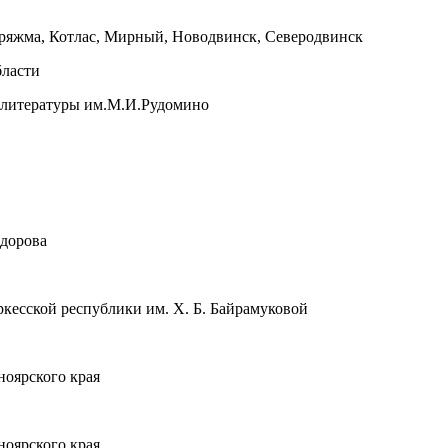
оряжма, Котлас, Мирный, Новодвинск, Северодвинск
бласти
й литературы им.М.И.Рудомино
едорова
кесской республики им. Х. Б. Байрамуковой
ноярского края
ноярского края