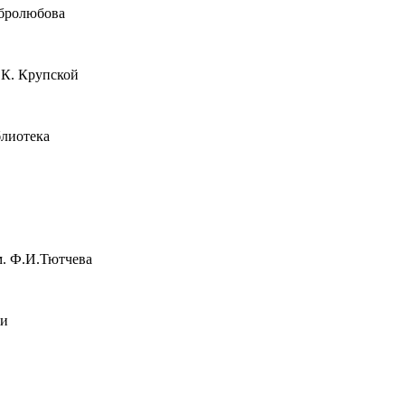
обролюбова
.К. Крупской
блиотека
м. Ф.И.Тютчева
жи