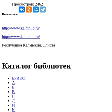
Просмотров: 2462
Поделиться:
http://www.kalmnlib.ru/
http://www.kalmnlib.ru/
Республика Калмыкия, Элиста
Каталог библиотек
БРИКС
А
Б
В
Г
Д
И
К