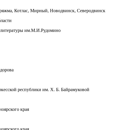
оряжма, Котлас, Мирный, Новодвинск, Северодвинск
бласти
й литературы им.М.И.Рудомино
едорова
кесской республики им. Х. Б. Байрамуковой
ноярского края
ноярского края