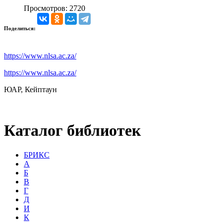
Просмотров: 2720
Поделиться:
https://www.nlsa.ac.za/
https://www.nlsa.ac.za/
ЮАР, Кейптаун
Каталог библиотек
БРИКС
А
Б
В
Г
Д
И
К