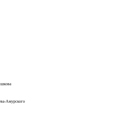
ишкова
ева-Амурского