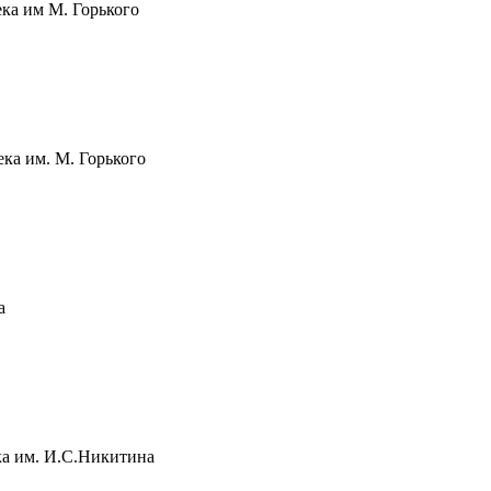
ка им М. Горького
ка им. М. Горького
а
ка им. И.С.Никитина