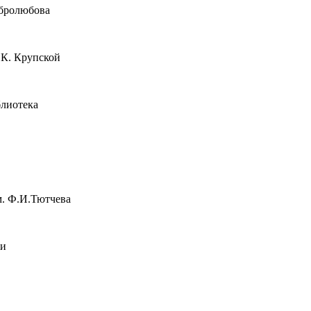
обролюбова
.К. Крупской
блиотека
м. Ф.И.Тютчева
жи