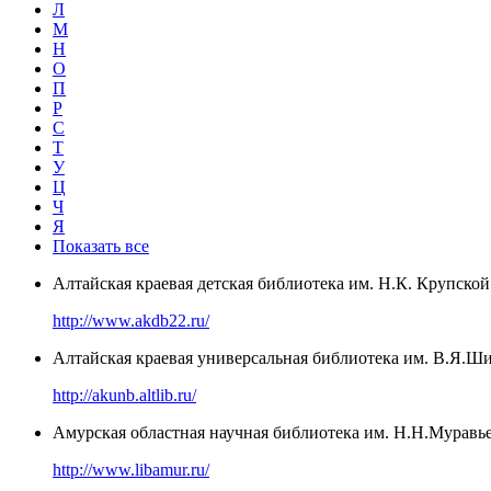
Л
М
Н
О
П
Р
С
Т
У
Ц
Ч
Я
Показать все
Алтайская краевая детская библиотека им. Н.К. Крупской
http://www.akdb22.ru/
Алтайская краевая универсальная библиотека им. В.Я.Ш
http://akunb.altlib.ru/
Амурская областная научная библиотека им. Н.Н.Муравь
http://www.libamur.ru/