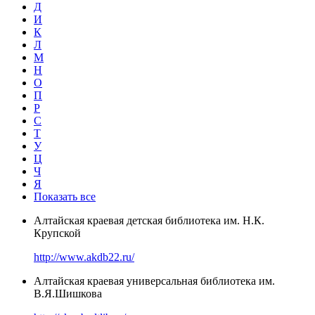
Д
И
К
Л
М
Н
О
П
Р
С
Т
У
Ц
Ч
Я
Показать все
Алтайская краевая детская библиотека им. Н.К.
Крупской
http://www.akdb22.ru/
Алтайская краевая универсальная библиотека им.
В.Я.Шишкова