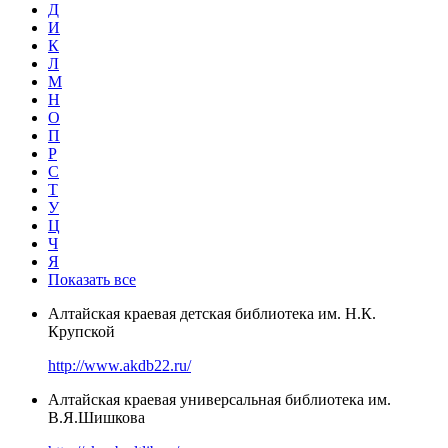
Д
И
К
Л
М
Н
О
П
Р
С
Т
У
Ц
Ч
Я
Показать все
Алтайская краевая детская библиотека им. Н.К.
Крупской
http://www.akdb22.ru/
Алтайская краевая универсальная библиотека им.
В.Я.Шишкова