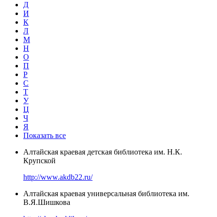
Д
И
К
Л
М
Н
О
П
Р
С
Т
У
Ц
Ч
Я
Показать все
Алтайская краевая детская библиотека им. Н.К.
Крупской
http://www.akdb22.ru/
Алтайская краевая универсальная библиотека им.
В.Я.Шишкова