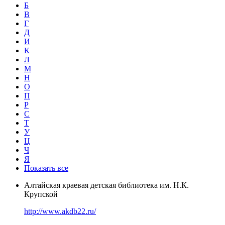
Б
В
Г
Д
И
К
Л
М
Н
О
П
Р
С
Т
У
Ц
Ч
Я
Показать все
Алтайская краевая детская библиотека им. Н.К.
Крупской
http://www.akdb22.ru/