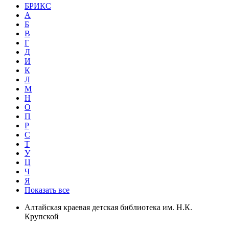
БРИКС
А
Б
В
Г
Д
И
К
Л
М
Н
О
П
Р
С
Т
У
Ц
Ч
Я
Показать все
Алтайская краевая детская библиотека им. Н.К.
Крупской