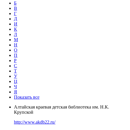
Б
В
Г
Д
И
К
Л
М
Н
О
П
Р
С
Т
У
Ц
Ч
Я
Показать все
Алтайская краевая детская библиотека им. Н.К.
Крупской
http://www.akdb22.ru/