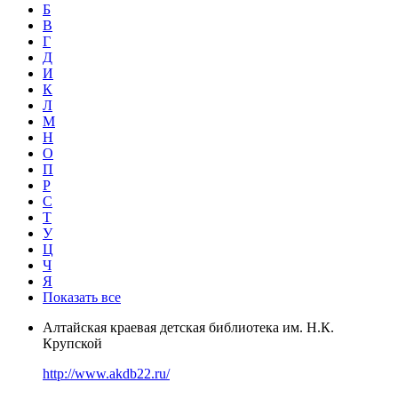
Б
В
Г
Д
И
К
Л
М
Н
О
П
Р
С
Т
У
Ц
Ч
Я
Показать все
Алтайская краевая детская библиотека им. Н.К.
Крупской
http://www.akdb22.ru/