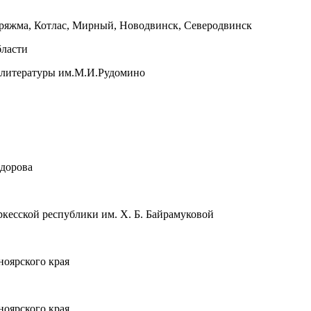
оряжма, Котлас, Мирный, Новодвинск, Северодвинск
бласти
й литературы им.М.И.Рудомино
едорова
кесской республики им. Х. Б. Байрамуковой
ноярского края
ноярского края