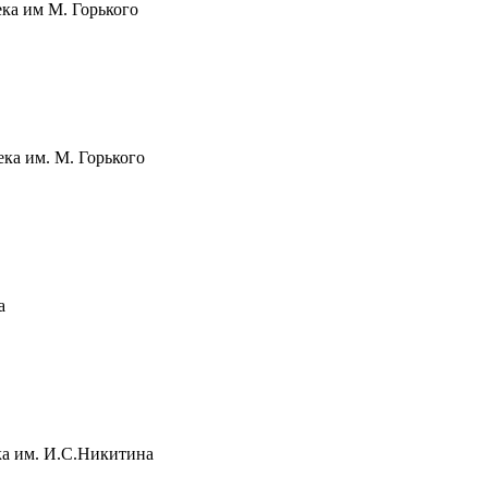
ка им М. Горького
ка им. М. Горького
а
ка им. И.С.Никитина