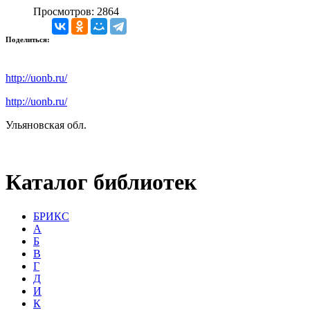
Просмотров: 2864
Поделиться:
http://uonb.ru/
http://uonb.ru/
Ульяновская обл.
Каталог библиотек
БРИКС
А
Б
В
Г
Д
И
К