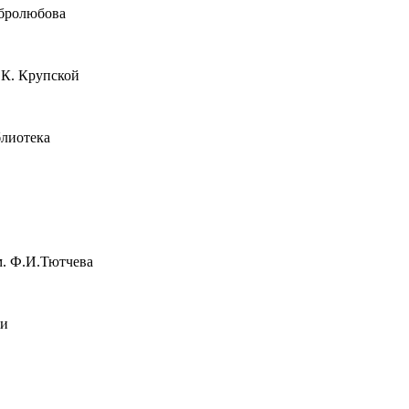
обролюбова
.К. Крупской
блиотека
м. Ф.И.Тютчева
жи