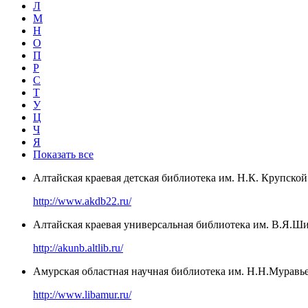
Л
М
Н
О
П
Р
С
Т
У
Ц
Ч
Я
Показать все
Алтайская краевая детская библиотека им. Н.К. Крупской
http://www.akdb22.ru/
Алтайская краевая универсальная библиотека им. В.Я.Ш
http://akunb.altlib.ru/
Амурская областная научная библиотека им. Н.Н.Муравь
http://www.libamur.ru/