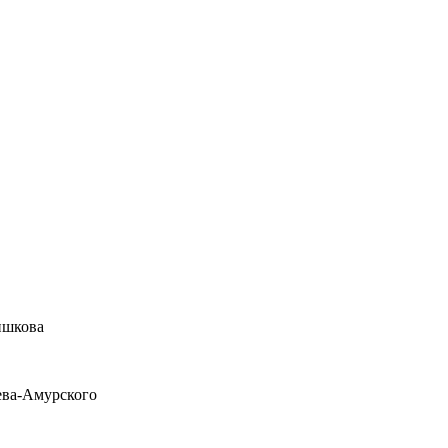
ишкова
ева-Амурского