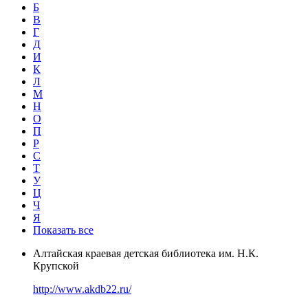
Б
В
Г
Д
И
К
Л
М
Н
О
П
Р
С
Т
У
Ц
Ч
Я
Показать все
Алтайская краевая детская библиотека им. Н.К.
Крупской
http://www.akdb22.ru/