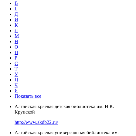
В
Г
Д
И
К
Л
М
Н
О
П
Р
С
Т
У
Ц
Ч
Я
Показать все
Алтайская краевая детская библиотека им. Н.К.
Крупской
http://www.akdb22.ru/
Алтайская краевая универсальная библиотека им.